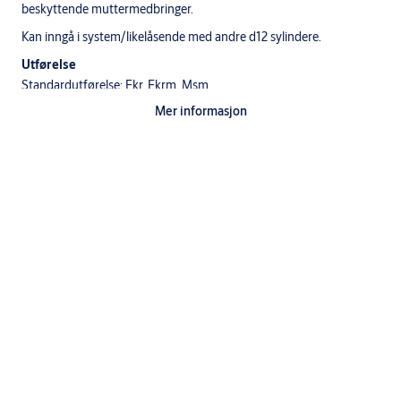
beskyttende muttermedbringer.
Kan inngå i system/likelåsende med andre d12 sylindere.
Utførelse
Standardutførelse: Fkr, Fkrm, Msm
Mer informasjon
Standardsylinderen d12 leveres med 3 nøkler.
Leveres med sylinder, knappsylinder, skruer, dekkskiver og evnt.
sylinderforlenger
Dobeltsylinder
1 stk 1237 sylinder utside
1 stk 1247 sylinder innside
2 stk sylinderskruer
2 stk dekkskiver
x stk sylinderforlenger