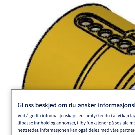
sylinderforlenger
Dobeltsylinder
1 stk 1237 sylinder utside
1 stk 1247 sylinder innside
2 stk sylinderskruer
2 stk dekkskiver
x stk sylinderforlenger
Gi oss beskjed om du ønsker informasjonsk
Ved å godta informasjonskapsler samtykker du i at vi kan la
tilpasse innhold og annonser, tilby funksjoner på sosiale m
nettstedet. Informasjonen kan også deles med våre partner