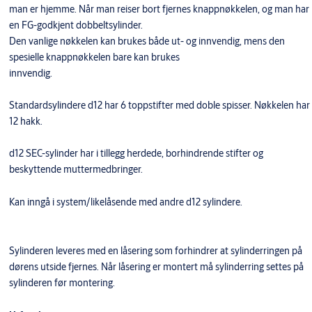
man er hjemme. Når man reiser bort fjernes knappnøkkelen, og man har
en FG-godkjent dobbeltsylinder.
Den vanlige nøkkelen kan brukes både ut- og innvendig, mens den
spesielle knappnøkkelen bare kan brukes
innvendig.
Standardsylindere d12 har 6 toppstifter med doble spisser. Nøkkelen har
12 hakk.
d12 SEC-sylinder har i tillegg herdede, borhindrende stifter og
beskyttende muttermedbringer.
​Kan inngå i system/likelåsende med andre d12 sylindere.
Sylinderen leveres med en låsering som forhindrer at sylinderringen på
dørens utside fjernes. Når låsering er montert må sylinderring settes på
sylinderen før montering.