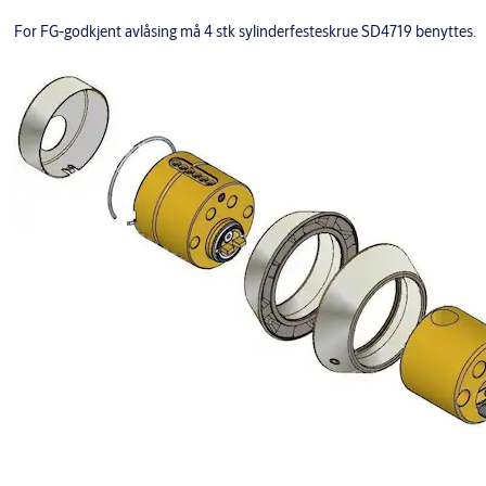
For FG-godkjent avlåsing må 4 stk sylinderfesteskrue SD4719 benyttes.