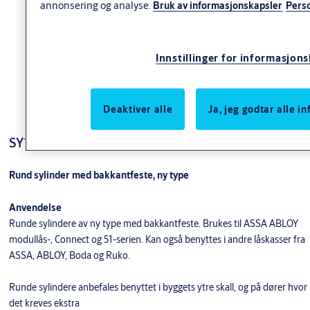
annonsering og analyse.
Bruk av informasjonskapsler
Pers
Innstillinger for informasjon
Deaktiver alle
Ja, jeg godtar alle 
SY1269 SEC ny rund enkel
Rund sylinder med bakkantfeste, ny type
Anvendelse
Runde sylindere av ny type med bakkantfeste. Brukes til ASSA ABLOY
modullås-, Connect og 51-serien. Kan også benyttes i andre låskasser fra
ASSA, ABLOY, Boda og Ruko.
Runde sylindere anbefales benyttet i byggets ytre skall, og på dører hvor
det kreves ekstra