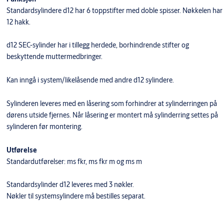
Standardsylindere d12 har 6 toppstifter med doble spisser. Nøkkelen har
12 hakk.
d12 SEC-sylinder har i tillegg herdede, borhindrende stifter og
beskyttende muttermedbringer.
​Kan inngå i system/likelåsende med andre d12 sylindere.
Sylinderen leveres med en låsering som forhindrer at sylinderringen på
dørens utside fjernes. Når låsering er montert må sylinderring settes på
sylinderen før montering.
Utførelse
Standardutførelser: ms fkr, ms fkr m og ms m
Standardsylinder d12 leveres med 3 nøkler.
Nøkler til systemsylindere må bestilles separat.