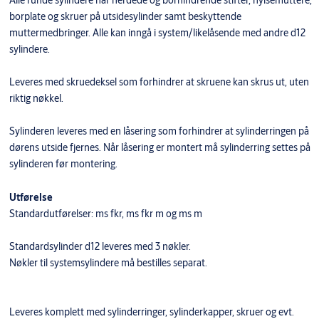
Alle runde sylindere har herdede og borhindrende stifter, hylsemuttere,
borplate og skruer på utsidesylinder samt beskyttende
muttermedbringer. Alle kan inngå i system/likelåsende med andre d12
sylindere.
Leveres med skruedeksel som forhindrer at skruene kan skrus ut, uten
riktig nøkkel.
Sylinderen leveres med en låsering som forhindrer at sylinderringen på
dørens utside fjernes. Når låsering er montert må sylinderring settes på
sylinderen før montering.
Utførelse
Standardutførelser: ms fkr, ms fkr m og ms m
Standardsylinder d12 leveres med 3 nøkler.
Nøkler til systemsylindere må bestilles separat.
Leveres komplett med sylinderringer, sylinderkapper, skruer og evt.