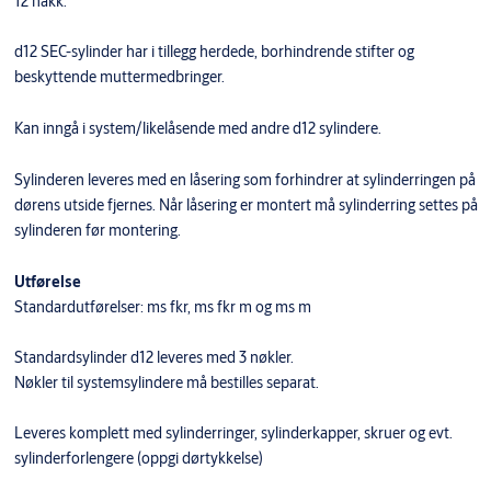
12 hakk.
d12 SEC-sylinder har i tillegg herdede, borhindrende stifter og
beskyttende muttermedbringer.
​Kan inngå i system/likelåsende med andre d12 sylindere.
Sylinderen leveres med en låsering som forhindrer at sylinderringen på
dørens utside fjernes. Når låsering er montert må sylinderring settes på
sylinderen før montering.
Utførelse
Standardutførelser: ms fkr, ms fkr m og ms m
Standardsylinder d12 leveres med 3 nøkler.
Nøkler til systemsylindere må bestilles separat.
Leveres komplett med sylinderringer, sylinderkapper, skruer og evt.
sylinderforlengere (oppgi dørtykkelse)