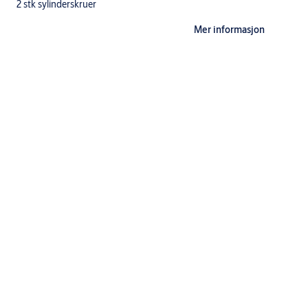
2 stk sylinderskruer
Mer informasjon
Spesifikasjoner
Betegnelse
d12, komplett sylindersett, oval ESP sylinder med bakkantf
Anvendelse