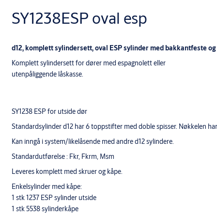
SY1238ESP oval esp
d12, komplett sylindersett, oval ESP sylinder med bakkantfeste o
Komplett sylindersett for dører med espagnolett eller
utenpåliggende låskasse.
SY1238 ESP for utside dør
Standardsylinder d12 har 6 toppstifter med doble spisser. Nøkkelen har
Kan inngå i system/likelåsende med andre d12 sylindere.
Standardutførelse : Fkr, Fkrm, Msm
Leveres komplett med skruer og kåpe.
Enkelsylinder med kåpe:
1 stk 1237 ESP sylinder utside
1 stk 5538 sylinderkåpe