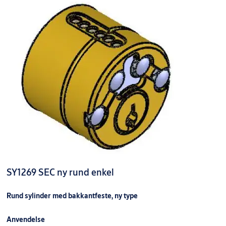
Fini
SY1238 ESP SYLINDER FKR LL U/NØK
9320045AG04
Pack
SY1269 SEC ny rund enkel
Rund sylinder med bakkantfeste, ny type
Anvendelse