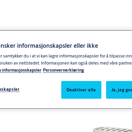
nsker informasjonskapsler eller ikke
samtykker du i at vi kan lagre informasjonskapsler for å tilpasse in
bruken av nettstedet. Informasjonen kan også deles med våre partne
v informasjonskapsler
Personvernerklæring
g lang medbringer
nskapsler
Deaktiver alle
Ja, jeg g
 garasjeporter som er utstyrt