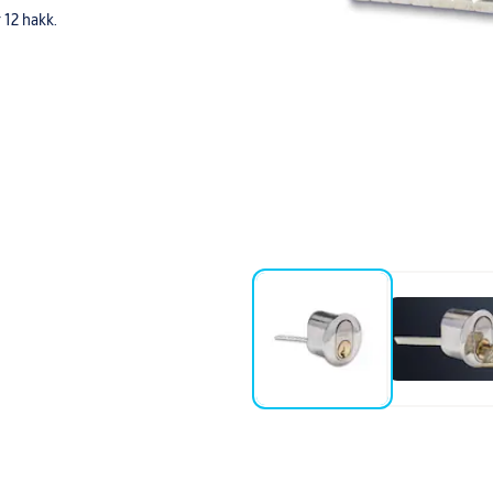
 12 hakk.
K2622. Disse har annen type