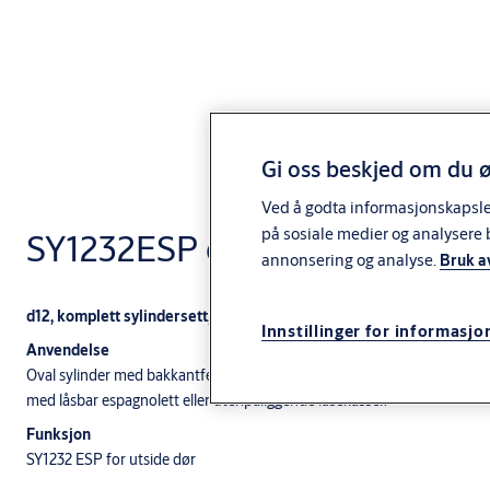
Gi oss beskjed om du ø
Ved å godta informasjonskapsler 
på sosiale medier og analysere 
SY1232ESP oval esp
annonsering og analyse.
Bruk a
d12, komplett sylindersett, oval ESP sylinder med bakkantfeste o
Innstillinger for informasjo
Anvendelse
Oval sylinder med bakkantfeste og lang medbringer for balkongdører og
med låsbar espagnolett eller utenpåliggende låsekasser.
Funksjon
SY1232 ESP for utside dør