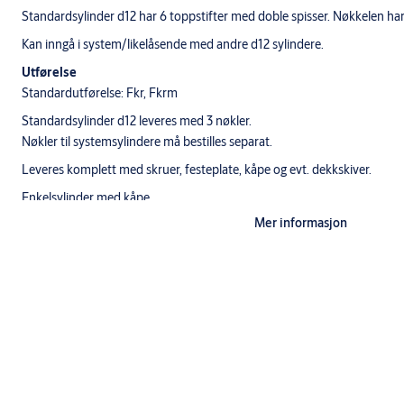
Standardsylinder d12 har 6 toppstifter med doble spisser. Nøkkelen har
Kan inngå i system/likelåsende med andre d12 sylindere.
Utførelse
Standardutførelse: Fkr, Fkrm
Standardsylinder d12 leveres med 3 nøkler.
Nøkler til systemsylindere må bestilles separat.
Leveres komplett med skruer, festeplate, kåpe og evt. dekkskiver.
Enkelsylinder med kåpe
1 stk 1237 ESP sylinder utside
Mer informasjon
1 stk 5532 sylinderkåpe
2 stk sylinderskruer
1 stk festeplate
NB! Bruk sylindersett 1232
R
for utenpåliggende låskasser UK1601 og U
medbringer og medbringerfeste i forhold til "normal" 1232.