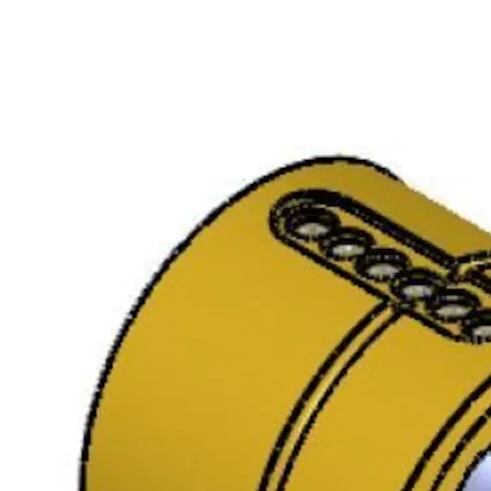
Door
thickness:
66/26
Finish:
FKRM
Packing:
Enk.pk.
SY1230C SYLINDERSETT
Dørtykkelse:
9320091AE01UHT
DOBBELT
66/26
Forpakning:
Enk.pk.
Overflate:
FKRM
Type
sylinder: Std
m/nøkk
SY1230C SYLINDERSETT
9320091AE44UHT
DOBBELT MSV MIRUS