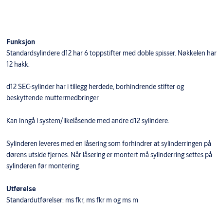
Funksjon
Standardsylindere d12 har 6 toppstifter med doble spisser. Nøkkelen har
12 hakk.
d12 SEC-sylinder har i tillegg herdede, borhindrende stifter og
beskyttende muttermedbringer.
​Kan inngå i system/likelåsende med andre d12 sylindere.
Sylinderen leveres med en låsering som forhindrer at sylinderringen på
dørens utside fjernes. Når låsering er montert må sylinderring settes på
sylinderen før montering.
Utførelse
Standardutførelser: ms fkr, ms fkr m og ms m