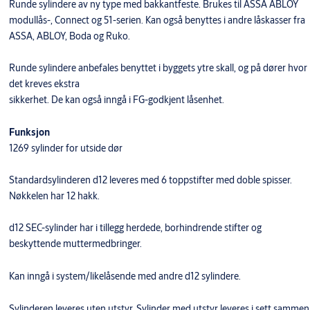
Runde sylindere av ny type med bakkantfeste. Brukes til ASSA ABLOY
modullås-, Connect og 51-serien. Kan også benyttes i andre låskasser fra
ASSA, ABLOY, Boda og Ruko.
Runde sylindere anbefales benyttet i byggets ytre skall, og på dører hvor
det kreves ekstra
sikkerhet. De kan også inngå i FG-godkjent låsenhet.
Funksjon
1269 sylinder for utside dør
Standardsylinderen d12 leveres med 6 toppstifter med doble spisser.
Nøkkelen har 12 hakk.
d12 SEC-sylinder har i tillegg herdede, borhindrende stifter og
beskyttende muttermedbringer.
​Kan inngå i system/likelåsende med andre d12 sylindere.
Sylinderen leveres uten utstyr. Sylinder med utstyr leveres i sett sammen