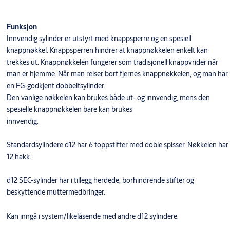
Funksjon
Innvendig sylinder er utstyrt med knappsperre og en spesiell
knappnøkkel. Knappsperren hindrer at knappnøkkelen enkelt kan
trekkes ut. Knappnøkkelen fungerer som tradisjonell knappvrider når
man er hjemme. Når man reiser bort fjernes knappnøkkelen, og man har
en FG-godkjent dobbeltsylinder.
Den vanlige nøkkelen kan brukes både ut- og innvendig, mens den
spesielle knappnøkkelen bare kan brukes
innvendig.
Standardsylindere d12 har 6 toppstifter med doble spisser. Nøkkelen har
12 hakk.
d12 SEC-sylinder har i tillegg herdede, borhindrende stifter og
beskyttende muttermedbringer.
​Kan inngå i system/likelåsende med andre d12 sylindere.