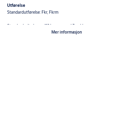
Utførelse
Standardutførelse: Fkr, Fkrm
Standardsylinderen d12 leveres med 3 nøkler.
Mer informasjon
Dobbelsylinder:
1 stk 1237 sylinder utside med avpasset medbringer
1 stk 1247 sylinder innside med avpasset medbringer
2 stk festeskruer
2 stk dekkplugger
2 stk avstandstykke, evt.
4 stk avstandshylser