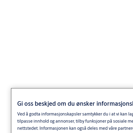
1 stk 1247 sylinder innside med avpasset medbringer
2 stk festeskruer
2 stk dekkplugger
2 stk avstandstykke, evt.
4 stk avstandshylser
Varianter
Produkt
Produkt-ID
Egenskaper
Door
thickness:
66/33
Finish:
FKRM
Packing:
Gi oss beskjed om du ønsker informasjonsk
Enk.pk.
SY1230C SYL.SETT
Dørtykkelse:
Ved å godta informasjonskapsler samtykker du i at vi kan la
9320091AE01A50
DOBBELT 66/33 FKRM
66/33
tilpasse innhold og annonser, tilby funksjoner på sosiale m
Forpakning:
Enk.pk.
nettstedet. Informasjonen kan også deles med våre partner