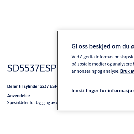
Gi oss beskjed om du ø
Ved å godta informasjonskapsler 
på sosiale medier og analysere 
SD5537ESPR deler
annonsering og analyse.
Bruk a
Deler til sylinder xx37 ESP R
Innstillinger for informasjo
Anvendelse
Spesialdeler for bygging av xx37ESPR sylindere: medbringer og medbri