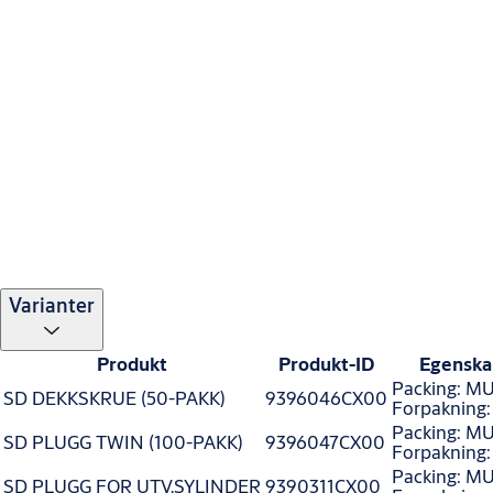
Varianter
Produkt
Produkt-ID
Egenska
Packing: MU
SD DEKKSKRUE (50-PAKK)
9396046CX00
Forpakning
Packing: MU
SD PLUGG TWIN (100-PAKK)
9396047CX00
Forpakning
Packing: MU
SD PLUGG FOR UTV.SYLINDER
9390311CX00