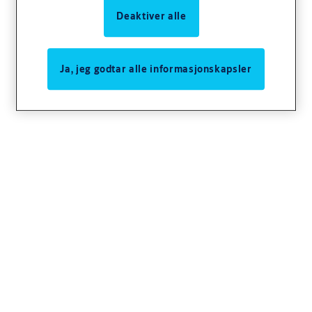
Deaktiver alle
Deler til hengelås xx12/xx52
Ja, jeg godtar alle informasjonskapsler