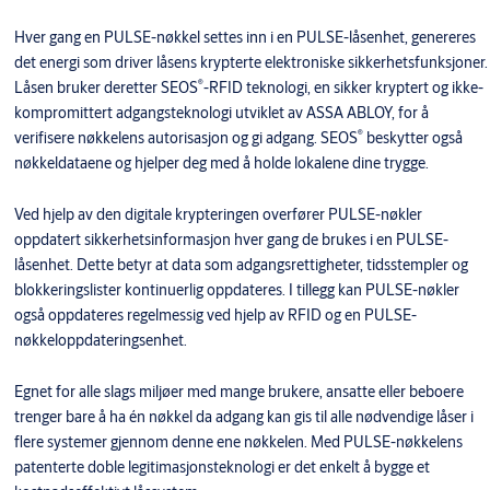
Hver gang en PULSE-nøkkel settes inn i en PULSE-låsenhet, genereres
det energi som driver låsens krypterte elektroniske sikkerhetsfunksjoner.
®
Låsen bruker deretter SEOS
-RFID teknologi, en sikker kryptert og ikke-
kompromittert adgangsteknologi utviklet av ASSA ABLOY, for å
®
verifisere nøkkelens autorisasjon og gi adgang. SEOS
beskytter også
nøkkeldataene og hjelper deg med å holde lokalene dine trygge.
Ved hjelp av den digitale krypteringen overfører PULSE-nøkler
oppdatert sikkerhetsinformasjon hver gang de brukes i en PULSE-
låsenhet. Dette betyr at data som adgangsrettigheter, tidsstempler og
blokkeringslister kontinuerlig oppdateres. I tillegg kan PULSE-nøkler
også oppdateres regelmessig ved hjelp av RFID og en PULSE-
nøkkeloppdateringsenhet.
Egnet for alle slags miljøer med mange brukere, ansatte eller beboere
trenger bare å ha én nøkkel da adgang kan gis til alle nødvendige låser i
flere systemer gjennom denne ene nøkkelen. Med PULSE-nøkkelens
patenterte doble legitimasjonsteknologi er det enkelt å bygge et