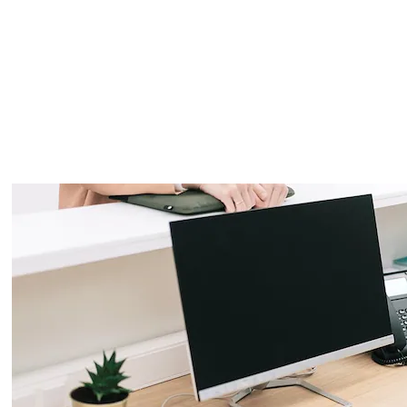
.pdf
.pdf
Varianter
Produkt
Produkt-ID
SWING HANDLE GRÅ RAL 9006, MAN.
712396111000
LÅSING
SWING HANDLE GRÅ RAL 7021, MAN.
712396101000
LÅSING
SWING HANDLE GRÅ RAL 7021
712396100000
SWING HANDLE GRÅ RAL 9006
712396110000