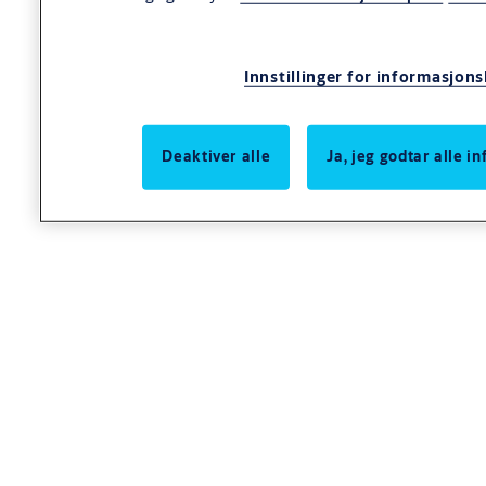
Innstillinger for informasjon
Deaktiver alle
Ja, jeg godtar alle 
Spesifikasjoner
Generell tekst
CUMULUS Swing Handle er ideell for utendørs skap som brukes
av telekom-, energi- og datasenterselskaper, samt verktøy.
Håndtaket muliggjør nøkkelfri åpning, kun ved bruk av
mobiltelefon.
Med en robust struktur er håndtaket vanntett og designet for
tøffe forhold. Produktet har IP66- og IK10-klassifiseringer og