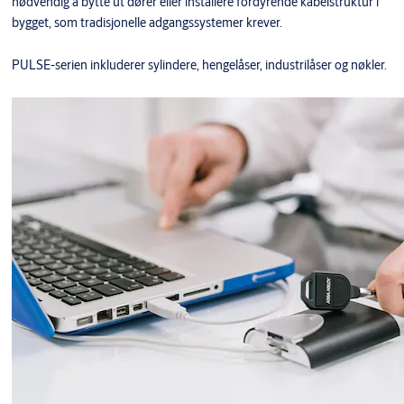
nødvendig å bytte ut dører eller installere fordyrende kabelstruktur i
bygget, som tradisjonelle adgangssystemer krever.
PULSE-serien inkluderer sylindere, hengelåser, industrilåser og nøkler.