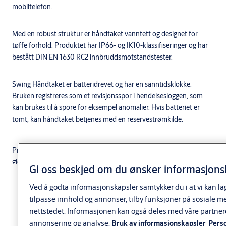
mobiltelefon.
Med en robust struktur er håndtaket vanntett og designet for
tøffe forhold. Produktet har IP66- og IK10-klassifiseringer og har
bestått DIN EN 1630 RC2 innbruddsmotstandstester.
Swing Håndtaket er batteridrevet og har en sanntidsklokke.
Bruken registreres som et revisjonsspor i hendelsesloggen, som
kan brukes til å spore for eksempel anomalier. Hvis batteriet er
tomt, kan håndtaket betjenes med en reservestrømkilde.
Produktet kan bestilles med innebygget mekanisk backup. Dette
gjør at håndtaket kan åpnes med f.eks. PROTEC2CLIQ nøkkel, om
Gi oss beskjed om du ønsker informasjonsk
nødvendig. Takket være batteriene, registrerer håndtaket
Mer informasjon
tilgangslogger selv når det brukes med en nøkkel, og opprettholder
Ved å godta informasjonskapsler samtykker du i at vi kan la
situasjonsbevissthet
tilpasse innhold og annonser, tilby funksjoner på sosiale m
nettstedet. Informasjonen kan også deles med våre partner
annonsering og analyse.
Bruk av informasjonskapsler
Pers