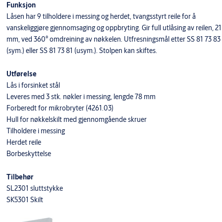
Funksjon
Låsen har 9 tilholdere i messing og herdet, tvangsstyrt reile for å
vanskeliggjøre gjennomsaging og oppbryting. Gir full utlåsing av reilen, 21
mm, ved 360° omdreining av nøkkelen. Utfresningsmål etter SS 81 73 83
(sym.) eller SS 81 73 81 (usym.). Stolpen kan skiftes.
Utførelse
Lås i forsinket stål
Leveres med 3 stk. nøkler i messing, lengde 78 mm
Forberedt for mikrobryter (4261.03)
Hull for nøkkelskilt med gjennomgående skruer
Tilholdere i messing
Herdet reile
Borbeskyttelse
Tilbehør
SL2301 sluttstykke
SK5301 Skilt