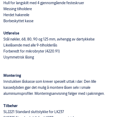
Hull for langskilt med 4 gjennomgående festeskruer
Messing tilholdere
Herdet hakereile
Borbeskyttet kasse
Utførelse
Stål nøkler, 68, 80, 90 og 125 mm, avhengig av dørtykkelse
Likelåsende med alle 9-tilholderlås
Forberedt for mikrobryter (4220.91)
Usymmetrisk låsing
Montering
Innstukken låskasse som krever spesielt uttak i dør. Den lille
kassedybden gjør det mulig å montere låsen selv i smale
aluminiumsprofiler. Monteringsanvisning følger med i pakningen.
Tilbehør
SL2221 Standard sluttstykke for LK237