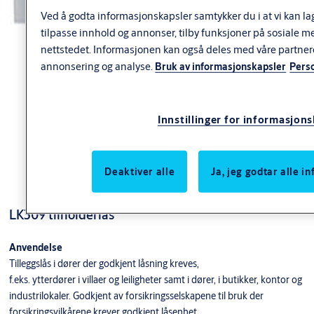
Ved å godta informasjonskapsler samtykker du i at vi kan la
tilpasse innhold og annonser, tilby funksjoner på sosiale m
nettstedet. Informasjonen kan også deles med våre partner
annonsering og analyse.
Bruk av informasjonskapsler
Pers
Innstillinger for informasjon
Deaktiver alle
Ja, jeg godtar alle 
LK309 tilholderlås
Anvendelse
Tilleggslås i dører der godkjent låsning kreves,
f.eks. ytterdører i villaer og leiligheter samt i dører, i butikker, kontor og
industrilokaler. Godkjent av forsikringsselskapene til bruk der
forsikringsvilkårene krever godkjent låsenhet.