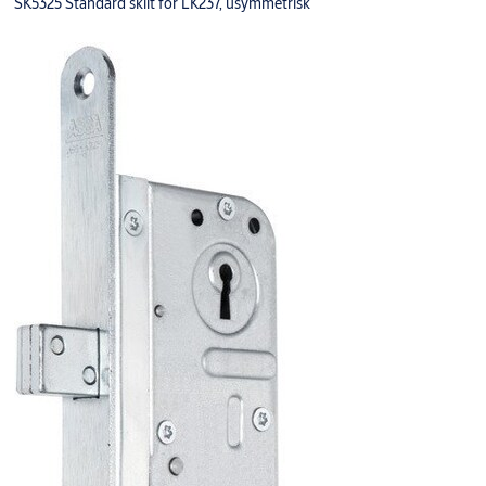
SK5325 Standard skilt for LK237, usymmetrisk