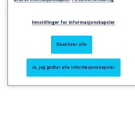
Innstillinger for informasjonskapsler
Sluttstykke for rulle- reilelås LK566
Anvendelse
Deaktiver alle
For modullås LK566.
2866-1 leveres i høyre og venstre slagretning.
Holder døren i stengt posisjon gjennom rullen eller reilens inngrep.
Ja, jeg godtar alle informasjonskapsler
2866-1: Bredde 33, Lengde 127, Pløs 14,5
2866-2: Bredde 43, Lengde 127, Pløs 14,5