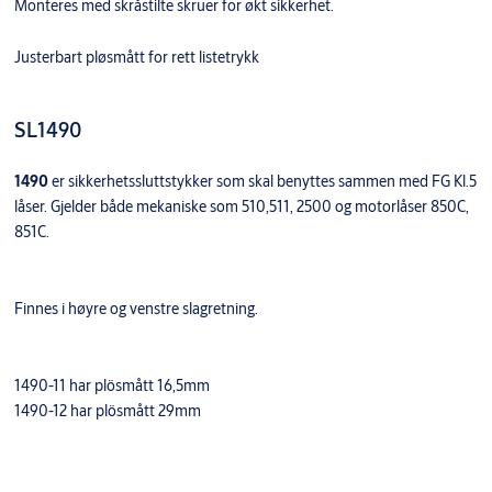
Monteres med skråstilte skruer for økt sikkerhet.
Justerbart pløsmått for rett listetrykk
SL1490
1490
er sikkerhetssluttstykker som skal benyttes sammen med FG Kl.5
låser. Gjelder både mekaniske som 510,511, 2500 og motorlåser 850C,
851C.
Finnes i høyre og venstre slagretning.
1490-11 har plösmått 16,5mm
1490-12 har plösmått 29mm