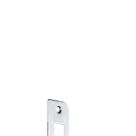
Holder døren i stengt posisjon gjennom rullen eller reilens
inngrep.
2866-1: Bredde 33, Lengde 127, Pløs 14,5
2866-2: Bredde 43, Lengde 127, Pløs 14,5
Varianter
Produkt
Produkt-ID
SL2866-1 R SLUTTSTYKKE 566 GALV
460661103057
SL2866-1 L SLUTTSTYKKE 566 GALV
460661105057
SL2866-2 SLUTTSTYKKE DOB 566 GALV
460660107057