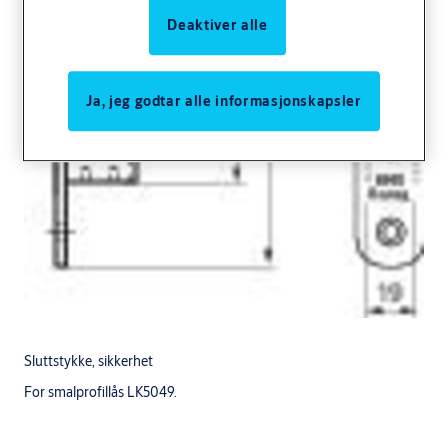
Deaktiver alle
Ja, jeg godtar alle informasjonskapsler
Sluttstykke, sikkerhet
For smalprofillås LK5049.