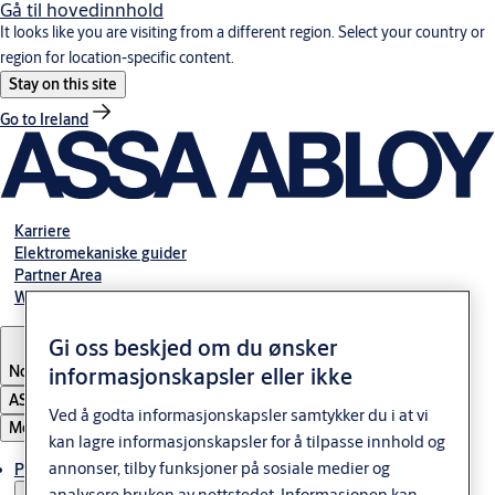
Gå til hovedinnhold
It looks like you are visiting from a different region. Select your country or
region for location-specific content.
Stay on this site
Go to Ireland
Karriere
Elektromekaniske guider
Partner Area
Webshop
Gi oss beskjed om du ønsker
Norway
informasjonskapsler eller ikke
ASSA ABLOY Group
Ved å godta informasjonskapsler samtykker du i at vi
Meny
kan lagre informasjonskapsler for å tilpasse innhold og
annonser, tilby funksjoner på sosiale medier og
Produkter og løsninger
analysere bruken av nettstedet. Informasjonen kan