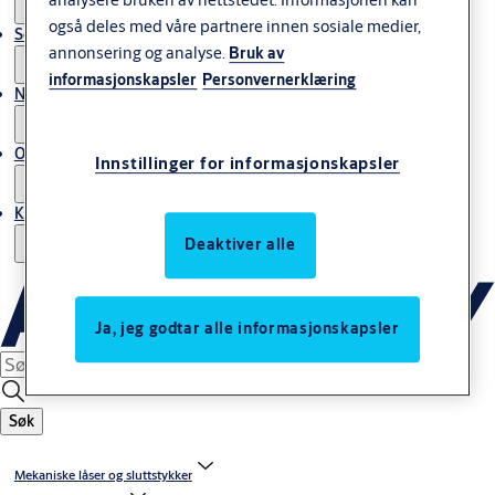
også deles med våre partnere innen sosiale medier,
Service
annonsering og analyse.
Bruk av
informasjonskapsler
Personvernerklæring
Nyheter & artikler
Om ASSA ABLOY Norway
Innstillinger for informasjonskapsler
Kontakt oss
Deaktiver alle
Ja, jeg godtar alle informasjonskapsler
Søk
Mekaniske låser og sluttstykker