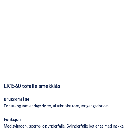
SBSC
Mål og utfresing 50/70mm
Varianter
Produkt
Produkt-ID
Egenskaper
Finish: Galv
Packing:
Enk.pk.
LK9787/50 LÅSKASSE GALV
9400108AX23
Forpakning:
Enk.pk.
Overflate:
Galv
LK1560 tofalle smekklås
Finish: Galv
Packing:
Bruksområde
Enk.pk.
LK9787/50 LÅSKASSE
For ut- og innvendige dører, til tekniske rom, inngangsdør osv.
353341357057
Forpakning:
M/MICRO. M3
Enk.pk.
Overflate:
Funksjon
Galv
Med sylinder-, sperre- og vriderfalle. Sylinderfalle betjenes med nøkkel