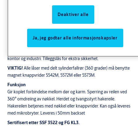
Deaktiver alle
Ja, jeg godtar alle informasjonskapsler
Bruksområde
FG-godkjent lås for utvendige dører i privatboliger, leiligheter,
kontor og industri. Tilleggslås for ekstra sikkerhet.
VIKTIG!
Alle låser med delt sylinderfallrør (360 grader) må benytte
magnet knappvrider 5542M, 5572M eller 5573M.
Funksjon
Gir koplet forbindelse mellom dør og karm. Sperring av reilen ved
360° omdreiing av nøkkel. Herdet og tvangsstyrt hakereile.
Hakereilen betjenes med nøkkel eller knappvrider. Kan også leveres
med mikrobryter. Leveres i 50mm backset
Sertifisert etter SSF 3522 og
FG KL3.