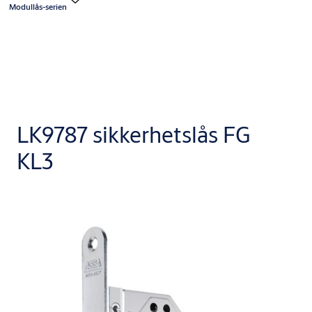
Modullås-serien
LK9787 sikkerhetslås FG
KL3