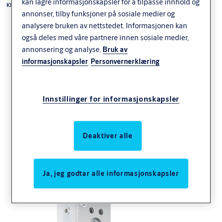
kan lagre informasjonskapsler for å tilpasse innhold og
Klassisk smalprofil-serie
annonser, tilby funksjoner på sosiale medier og
analysere bruken av nettstedet. Informasjonen kan
også deles med våre partnere innen sosiale medier,
annonsering og analyse.
Bruk av
informasjonskapsler
Personvernerklæring
LK13787 hakereile
Innstillinger for informasjonskapsler
smalprofil
Deaktiver alle
Ja, jeg godtar alle informasjonskapsler