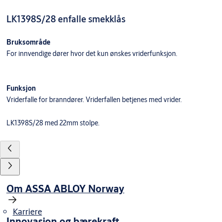
LK1398S/28 enfalle smekklås
Bruksområde
For innvendige dører hvor det kun ønskes vriderfunksjon.
Funksjon
Vriderfalle for branndører. Vriderfallen betjenes med vrider.
LK1398S/28 med 22mm stolpe.
Om ASSA ABLOY Norway
Karriere
Innovasjon og bærekraft