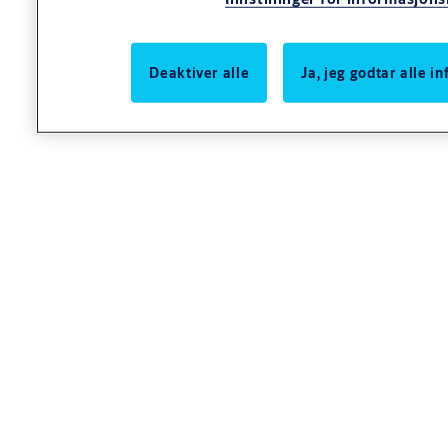
Funksjon
Sylinderfallrør frigjør sylinderfalle og vriderfalle
Dørvrider frigjør vriderfalle
Deaktiver alle
Ja, jeg godtar alle 
Panikkbeslag frigjør sylinderfalle og vriderfalle
Spesifikasjoner
Bruksområde
Bruksområde
Låskasse til bruk i dører med krav om panikkutrømning og
tilbakerømning. Låsen åpnes ved bruk av panikkbeslaget, noe
som gir en sikker rømning.