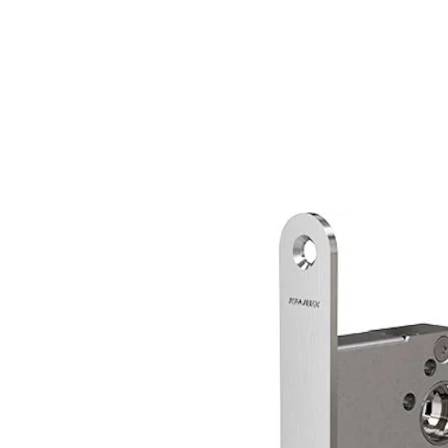
Funksjon
Funksjon
Sylinderfallrør frigjør sylinderfalle og vriderfalle
Dørvrider frigjør vriderfalle
Panikkbeslag frigjør sylinderfalle og vriderfalle
Varianter
Produkt
Produkt-ID
LK767/50 R RØMNINGSLÅS
357755163031
LK767/50 L RØMNINGSLÅS
357755165031
LK767/35 L RØMNINGSLÅS
357754165057
LK767/35 R RØMNINGSLÅS
357754163057