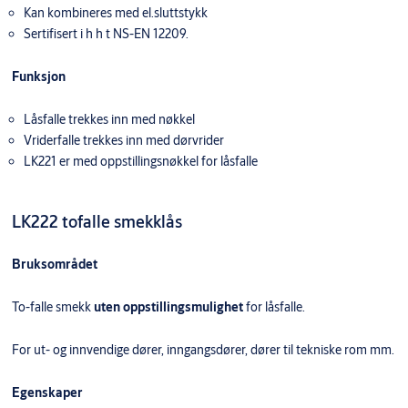
Kan kombineres med el.sluttstykk
Sertifisert i h h t NS-EN 12209.
Funksjon
Låsfalle trekkes inn med nøkkel
Vriderfalle trekkes inn med dørvrider
LK221 er med oppstillingsnøkkel for låsfalle
LK222 tofalle smekklås
Bruksområdet
To-falle smekk
uten oppstillingsmulighet
for låsfalle.
For ut- og innvendige dører, inngangsdører, dører til tekniske rom mm.
Egenskaper