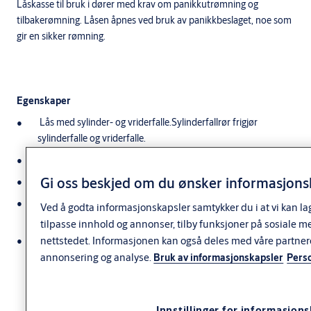
Låskasse til bruk i dører med krav om panikkutrømning og
tilbakerømning. Låsen åpnes ved bruk av panikkbeslaget, noe som
gir en sikker rømning.
Egenskaper
Lås med sylinder- og vriderfalle.Sylinderfallrør frigjør
sylinderfalle og vriderfalle.
Sylinderfalle holder dør igjen ved en brann.
Gi oss beskjed om du ønsker informasjonsk
Kan kombineres med el. sluttstykker.
Kan leveres med mikrobryter MJ for indikering av forreilet
Ved å godta informasjonskapsler samtykker du i at vi kan la
sylinderfalle og indikering ved bruk av panikkbeslag.
tilpasse innhold og annonser, tilby funksjoner på sosiale m
nettstedet. Informasjonen kan også deles med våre partner
Mulig å låse opp med nøkkel via sylinder.
annonsering og analyse.
Bruk av informasjonskapsler
Pers
Leveres med backset 35 eller 50mm må angis ved bestilling.
Mer informasjon
35mm bare for panikkbeslag 1130.
Innstillinger for informasjon