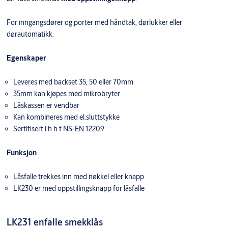
For inngangsdører og porter med håndtak, dørlukker eller
dørautomatikk.
Egenskaper
Leveres med backset 35, 50 eller 70mm
35mm kan kjøpes med mikrobryter
Låskassen er vendbar
Kan kombineres med el.sluttstykke
Sertifisert i h h t NS-EN 12209.
Funksjon
Låsfalle trekkes inn med nøkkel eller knapp
LK230 er med oppstillingsknapp for låsfalle
LK231 enfalle smekklås