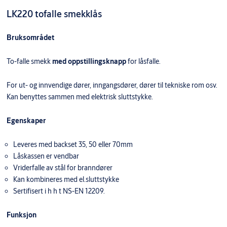
LK220 tofalle smekklås
Bruksområdet
To-falle smekk
med oppstillingsknapp
for låsfalle.
For ut- og innvendige dører, inngangsdører, dører til tekniske rom osv.
Kan benyttes sammen med elektrisk sluttstykke.
Egenskaper
Leveres med backset 35, 50 eller 70mm
Låskassen er vendbar
Vriderfalle av stål for branndører
Kan kombineres med el.sluttstykke
Sertifisert i h h t NS-EN 12209.
Funksjon