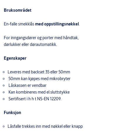
Bruksområdet
En-falle smekklås
med oppstillingsnøkkel
.
For inngangsdører og porter med håndtak,
dørlukker eller dørautomatikk.
Egenskaper
Leveres med backset 35 eller 50mm
50mm kan kjøpes med mikrobryter
Låskassen er vendbar
Kan kombineres med el.sluttstykke
Sertifisert i h h t NS-EN 12209.
Funksjon
Låsfalle trekkes inn med nøkkel eller knapp