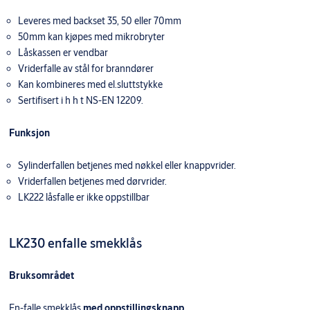
Leveres med backset 35, 50 eller 70mm
50mm kan kjøpes med mikrobryter
Låskassen er vendbar
Vriderfalle av stål for branndører
Kan kombineres med el.sluttstykke
Sertifisert i h h t NS-EN 12209.
Funksjon
Sylinderfallen betjenes med nøkkel eller knappvrider.
Vriderfallen betjenes med dørvrider.
LK222 låsfalle er ikke oppstillbar
LK230 enfalle smekklås
Bruksområdet
En-falle smekklås
med oppstillingsknapp
.