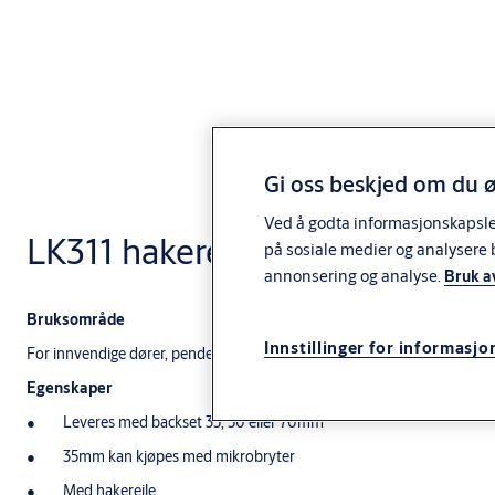
Gi oss beskjed om du ø
Ved å godta informasjonskapsler 
LK311 hakereilelås
på sosiale medier og analysere 
annonsering og analyse.
Bruk a
Bruksområde
Innstillinger for informasjo
For innvendige dører, pendeldører, butikk- og inngangsdører.
Egenskaper
Leveres med backset 35, 50 eller 70mm
35mm kan kjøpes med mikrobryter
Med hakereile