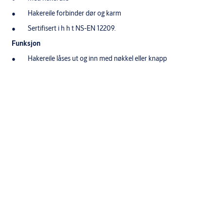
Hakereile forbinder dør og karm
Sertifisert i h h t NS-EN 12209.
Funksjon
Hakereile låses ut og inn med nøkkel eller knapp