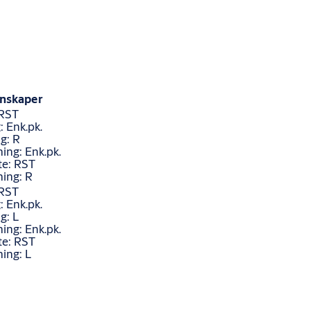
nskaper
 RST
: Enk.pk.
g: R
ing: Enk.pk.
te: RST
ning: R
 RST
: Enk.pk.
g: L
ing: Enk.pk.
te: RST
ning: L