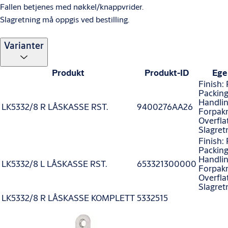
Fallen betjenes med nøkkel/knappvrider.
Slagretning må oppgis ved bestilling.
Varianter
Produkt
Produkt-ID
Ege
Finish:
Packing
Handlin
LK5332/8 R LÅSKASSE RST.
9400276AA26
Forpakn
Overfla
Slagret
Finish:
Packing
Handlin
LK5332/8 L LÅSKASSE RST.
653321300000
Forpakn
Overfla
Slagret
LK5332/8 R LÅSKASSE KOMPLETT
5332515