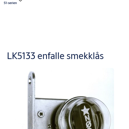
51-serien
LK5133 enfalle smekklås