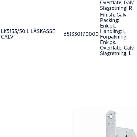
Overflate: Galv
Slagretning: R
Finish: Galv
Packing:
Enk.pk.
LK5133/50 L LÅSKASSE
Handling: L
651330170000
GALV
Forpakning:
Enk.pk.
Overflate: Galv
Slagretning: L