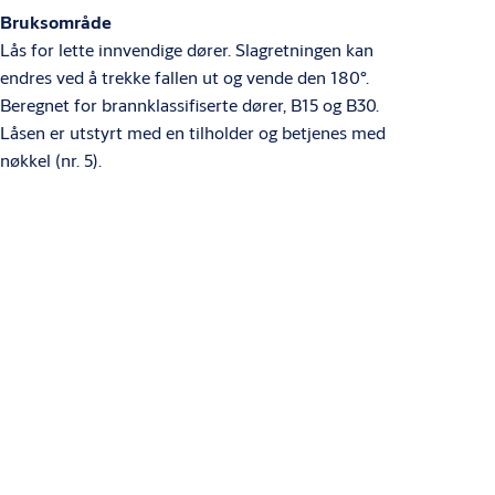
Bruksområde
Lås for lette innvendige dører. Slagretningen kan
endres ved å trekke fallen ut og vende den 180°.
Beregnet for brannklassifiserte dører, B15 og B30.
Låsen er utstyrt med en tilholder og betjenes med
nøkkel (nr. 5).
Varianter
Produkt
Produkt-ID
Egenskaper
Packing:
Enk.pk.
Handling: R