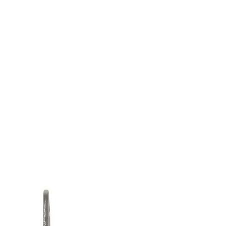
Handling: R
LK2214 R LÅSKASSE
9402998AA00
Forpakning:
M/SLUTTSTYKKE GRÅ
Enk.pk.
Slagretning:
R
Packing:
Enk.pk.
Handling: L
LK2214 L LÅSKASSE
9402998AB00
Forpakning:
M/SLUTTSTYKKE GRÅ
Enk.pk.
Slagretning:
L
Packing:
IND
Handling: R
LK2214 R LÅSKASSE
9403007BA00
Forpakning:
U/SLUTTSTYKKE GRÅ
IND
Slagretning:
R
Packing:
IND
Handling: L
LK2214 L LÅSKASSE
9403007BB00
Forpakning:
U/SLUTTSTYKKE GRÅ 50P
IND