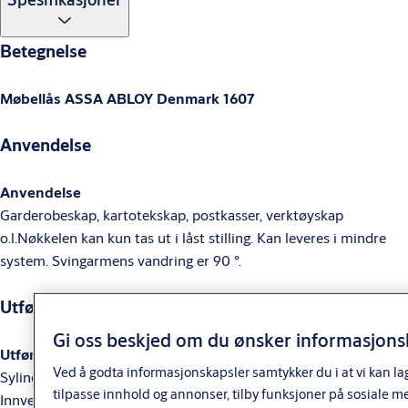
Betegnelse
Møbellås ASSA ABLOY Denmark 1607
Anvendelse
Anvendelse
Garderobeskap, kartotekskap, postkasser, verktøyskap
o.l.Nøkkelen kan kun tas ut i låst stilling. Kan leveres i mindre
system. Svingarmens vandring er 90 °.
Utførelse
Gi oss beskjed om du ønsker informasjonsk
Utførelse
Ved å godta informasjonskapsler samtykker du i at vi kan la
Sylinder i forn.messing. Svingarm av gulkromatisert stålplate.
tilpasse innhold og annonser, tilby funksjoner på sosiale m
Innvendig sylinder av messing. Nøkler av nysølv.