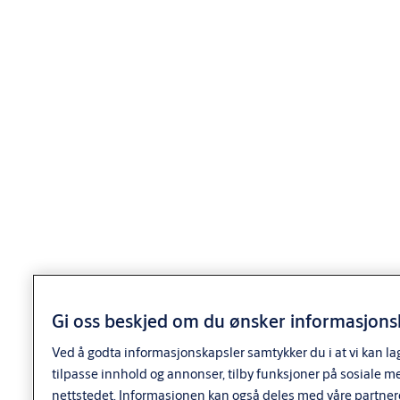
Spesifikasjoner
Betegnelse
Garasjedørvrider
Gi oss beskjed om du ønsker informasjonsk
Generell tekst
Ved å godta informasjonskapsler samtykker du i at vi kan la
tilpasse innhold og annonser, tilby funksjoner på sosiale m
nettstedet. Informasjonen kan også deles med våre partner
Hovednøkkel leveres på bestilling.