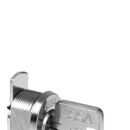
Utførelse
Utførelse
L: 20 mm
Hovednøkkel leveres på bestilling.
Standard utførelse: 2 Blank forkromming.
Varianter
Produkt
Produkt-ID
SYLINDER 1345-03-2
TO5211345