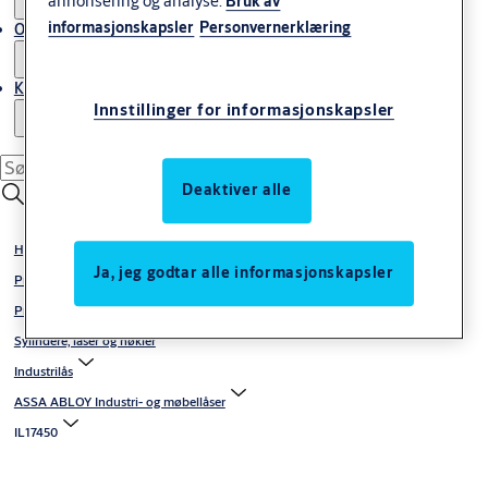
annonsering og analyse.
Bruk av
informasjonskapsler
Personvernerklæring
Om ASSA ABLOY Norway
Kontakt oss
Innstillinger for informasjonskapsler
Deaktiver alle
Hjem
Ja, jeg godtar alle informasjonskapsler
Produkter og løsninger
Produkter
Sylindere, låser og nøkler
Industrilås
ASSA ABLOY Industri- og møbellåser
IL17450