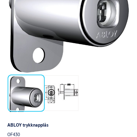
ABLOY trykknapplås
OF430