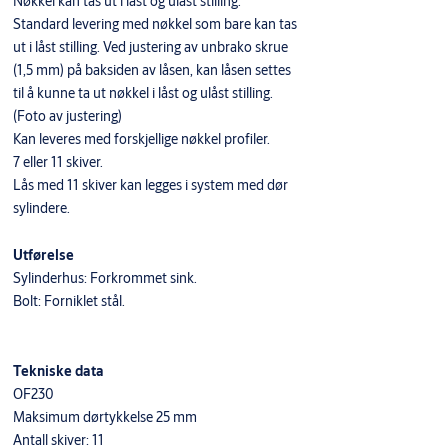
Nøkkel kan tas ut i låst og ulåst stilling.
Standard levering med nøkkel som bare kan tas
ut i låst stilling. Ved justering av unbrako skrue
(1,5 mm) på baksiden av låsen, kan låsen settes
til å kunne ta ut nøkkel i låst og ulåst stilling.
(Foto av justering)
Kan leveres med forskjellige nøkkel profiler.
7 eller 11 skiver.
Lås med 11 skiver kan legges i system med dør
sylindere.
Utførelse
Sylinderhus: Forkrommet sink.
Bolt: Forniklet stål.
Tekniske data
OF230
Maksimum dørtykkelse 25 mm
Antall skiver: 11