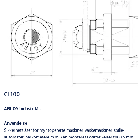
Produkt
Produkt-ID
OF420C TRYKKNAPPLÅS
OF420C111000
OF430T ABLOY PR.2 TRYKKSYL. LL FKR
964882
CL100
ABLOY industrilås
Anvendelse
Sikkerhetslåser for myntopererte maskiner, vaskemaskiner, spille-
automater, parkometere m.m. Kan monteres i dørtykkelser fra 0,5 mm.