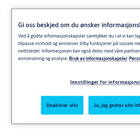
Gi oss beskjed om du ønsker informasjonsk
Ved å godta informasjonskapsler samtykker du i at vi kan la
tilpasse innhold og annonser, tilby funksjoner på sosiale m
nettstedet. Informasjonen kan også deles med våre partner
Spesifikasjoner
annonsering og analyse.
Bruk av informasjonskapsler
Pers
Betegnelse
Innstillinger for informasjon
ABLOY trykknapplås
Deaktiver alle
Ja, jeg godtar alle 
Generell tekst
OF430
Maksimum dørtykkelse 32 mm.