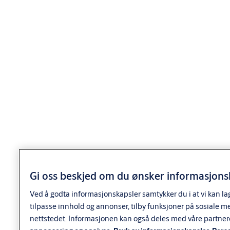
Spesifikasjoner
Betegnelse
Abloy industrilås
Anvendelse
Anvendelse
Sikkerhetslåser for myntopererte maskiner,
vaskemaskiner, spille-automater, parkometere
m.m. Kan monteres i dørtykkelser fra 0,5 mm.
Utførelse
Gi oss beskjed om du ønsker informasjonsk
Sylinderhus og første sylinderskive i messing fkr.
Ved å godta informasjonskapsler samtykker du i at vi kan la
tilpasse innhold og annonser, tilby funksjoner på sosiale m
CL110 er en spesielt kraftig lås beregnet på
nettstedet. Informasjonen kan også deles med våre partner
steder