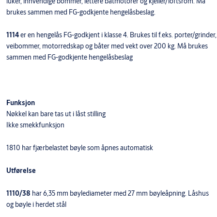
luker, innvendige bommer, lettere båtmotorer og kjeller/loftsrom. Må
brukes sammen med FG-godkjente hengelåsbeslag.
1114
er en hengelås FG-godkjent i klasse 4. Brukes til f.eks. porter/grinder,
veibommer, motorredskap og båter med vekt over 200 kg. Må brukes
sammen med FG-godkjente hengelåsbeslag
Funksjon
Nøkkel kan bare tas ut i låst stilling
Ikke smekkfunksjon
1810 har fjærbelastet bøyle som åpnes automatisk
Utførelse
1110/38
har 6,35 mm bøylediameter med 27 mm bøyleåpning. Låshus
og bøyle i herdet stål