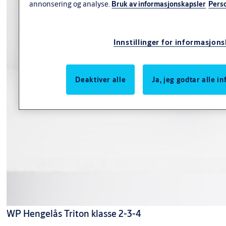
annonsering og analyse.
Bruk av informasjonskapsler
Pers
Innstillinger for informasjon
Deaktiver alle
Ja, jeg godtar alle 
WP Hengelås Triton klasse 2-3-4