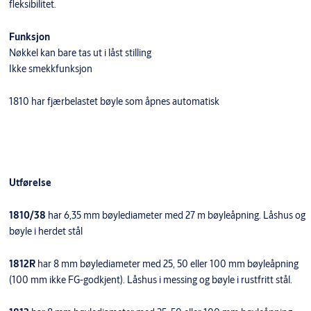
fleksibilitet.
Funksjon
Nøkkel kan bare tas ut i låst stilling
Ikke smekkfunksjon
1810 har fjærbelastet bøyle som åpnes automatisk
Utførelse
1810/38
har 6,35 mm bøylediameter med 27 m bøyleåpning. Låshus og
bøyle i herdet stål
1812R
har 8 mm bøylediameter med 25, 50 eller 100 mm bøyleåpning
(100 mm ikke FG-godkjent). Låshus i messing og bøyle i rustfritt stål.