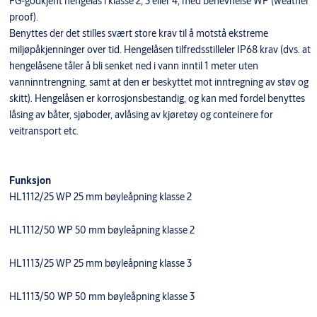
FG-godkjent hengelås i klasse 2, 3 eller 4, med benevnelse WP (weather
proof).
Benyttes der det stilles svært store krav til å motstå ekstreme
miljøpåkjenninger over tid. Hengelåsen tilfredsstilleler IP68 krav (dvs. at
hengelåsene tåler å bli senket ned i vann inntil 1 meter uten
vanninntrengning, samt at den er beskyttet mot inntregning av støv og
skitt). Hengelåsen er korrosjonsbestandig, og kan med fordel benyttes
låsing av båter, sjøboder, avlåsing av kjøretøy og conteinere for
veitransport etc.
Funksjon
HL1112/25 WP 25 mm bøyleåpning klasse 2
HL1112/50 WP 50 mm bøyleåpning klasse 2
HL1113/25 WP 25 mm bøyleåpning klasse 3
HL1113/50 WP 50 mm bøyleåpning klasse 3