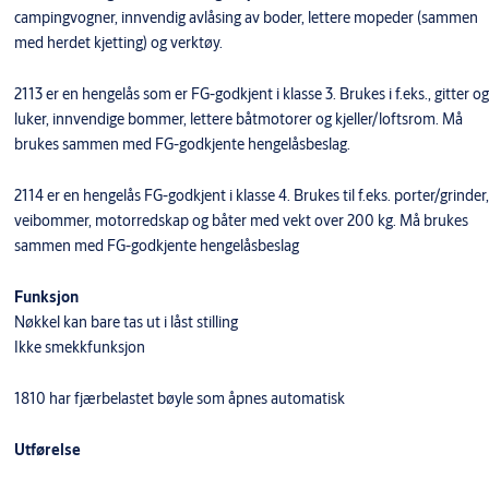
campingvogner, innvendig avlåsing av boder, lettere mopeder (sammen
med herdet kjetting) og verktøy.
2113 er en hengelås som er FG-godkjent i klasse 3. Brukes i f.eks., gitter og
luker, innvendige bommer, lettere båtmotorer og kjeller/loftsrom. Må
brukes sammen med FG-godkjente hengelåsbeslag.
2114 er en hengelås FG-godkjent i klasse 4. Brukes til f.eks. porter/grinder,
veibommer, motorredskap og båter med vekt over 200 kg. Må brukes
sammen med FG-godkjente hengelåsbeslag
Funksjon
Nøkkel kan bare tas ut i låst stilling
Ikke smekkfunksjon
1810 har fjærbelastet bøyle som åpnes automatisk
Utførelse