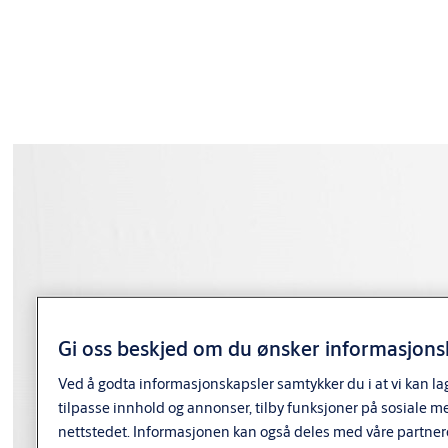
Varianter
Produkt
Produkt-ID
Egenskaper
Finish: Fkr
Packing: Enk.pk.
Forpakning:
HL6953/25 DP
9260406AB04
Enk.pk.
HENGELÅS FKR
Overflate: FKR
Type sylinder:
System
Finish: Fkr
Packing: Enk.pk.
Forpakning:
HL6953/50 DP
Gi oss beskjed om du ønsker informasjonsk
9260407AB04
Enk.pk.
HENGELÅS FKR
Overflate: FKR
Type sylinder:
Ved å godta informasjonskapsler samtykker du i at vi kan la
System
tilpasse innhold og annonser, tilby funksjoner på sosiale m
nettstedet. Informasjonen kan også deles med våre partner