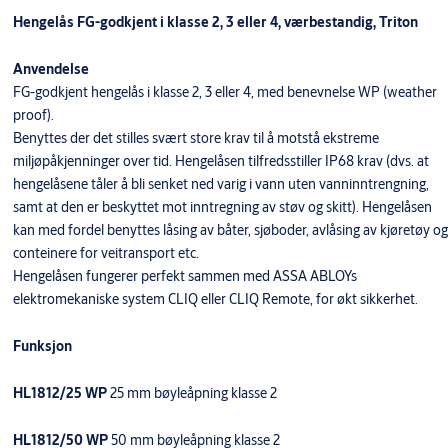
Hengelås FG-godkjent i klasse 2, 3 eller 4, værbestandig, Triton
Anvendelse
FG-godkjent hengelås i klasse 2, 3 eller 4, med benevnelse WP (weather
proof).
Benyttes der det stilles svært store krav til å motstå ekstreme
miljøpåkjenninger over tid. Hengelåsen tilfredsstiller IP68 krav (dvs. at
hengelåsene tåler å bli senket ned varig i vann uten vanninntrengning,
samt at den er beskyttet mot inntregning av støv og skitt). Hengelåsen
kan med fordel benyttes låsing av båter, sjøboder, avlåsing av kjøretøy og
conteinere for veitransport etc.
Hengelåsen fungerer perfekt sammen med ASSA ABLOYs
elektromekaniske system CLIQ eller CLIQ Remote, for økt sikkerhet.
Funksjon
HL1812/25 WP
25 mm bøyleåpning klasse 2
HL1812/50 WP
50 mm bøyleåpning klasse 2