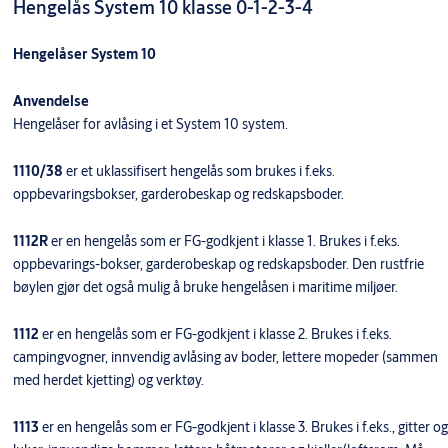
Hengelås System 10 klasse 0-1-2-3-4
Hengelåser System 10
Anvendelse
Hengelåser for avlåsing i et System 10 system.
1110/38
er et uklassifisert hengelås som brukes i f.eks.
oppbevaringsbokser, garderobeskap og redskapsboder.
1112R
er en hengelås som er FG-godkjent i klasse 1. Brukes i f.eks.
oppbevarings-bokser, garderobeskap og redskapsboder. Den rustfrie
bøylen gjør det også mulig å bruke hengelåsen i maritime miljøer.
1112
er en hengelås som er FG-godkjent i klasse 2. Brukes i f.eks.
campingvogner, innvendig avlåsing av boder, lettere mopeder (sammen
med herdet kjetting) og verktøy.
1113
er en hengelås som er FG-godkjent i klasse 3. Brukes i f.eks., gitter og