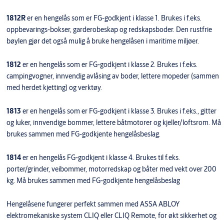
1812R
er en hengelås som er FG-godkjent i klasse 1. Brukes i f.eks.
oppbevarings-bokser, garderobeskap og redskapsboder. Den rustfrie
bøylen gjør det også mulig å bruke hengelåsen i maritime miljøer.
1812
er en hengelås som er FG-godkjent i klasse 2. Brukes i f.eks.
campingvogner, innvendig avlåsing av boder, lettere mopeder (sammen
med herdet kjetting) og verktøy.
1813
er en hengelås som er FG-godkjent i klasse 3. Brukes i f.eks., gitter
og luker, innvendige bommer, lettere båtmotorer og kjeller/loftsrom. Må
brukes sammen med FG-godkjente hengelåsbeslag.
1814
er en hengelås FG-godkjent i klasse 4. Brukes til f.eks.
porter/grinder, veibommer, motorredskap og båter med vekt over 200
kg. Må brukes sammen med FG-godkjente hengelåsbeslag
Hengelåsene fungerer perfekt sammen med ASSA ABLOY
elektromekaniske system CLIQ eller CLIQ Remote, for økt sikkerhet og