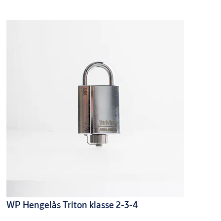
Funksjon
Nøkkel kan bare tas ut i låst stilling
Ikke smekkfunksjon
WP Hengelås Triton klasse 2-3-4