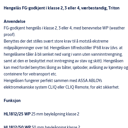
Hengelås FG-godkjent i klasse 2, 3 eller 4, værbestandig, Triton
Anvendelse
FG-godkjent hengelås i klasse 2, 3 eller 4, med benevnelse WP (weather
proof).
Benyttes der det stilles svært store krav til å motstå ekstreme
miljøpåkjenninger over tid. Hengelåsen tilfredsstiller IP68 krav (dvs. at
hengelåsene tåler å bli senket ned varig i vann uten vanninntrengning,
samt at den er beskyttet mot inntregning av støv og skitt). Hengelåsen
kan med fordel benyttes låsing av båter, sjøboder, avlåsing av kjøretøy og
conteinere for veitransport etc.
Hengelåsen fungerer perfekt sammen med ASSA ABLOYs
elektromekaniske system CLIQ eller CLIQ Remote, for økt sikkerhet.
Funksjon
HL1812/25 WP
25 mm bøyleåpning klasse 2
HL1812/50 WP
50 mm bøyleåpning klasse 2