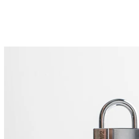
Packing:
Enk.pk.
Forpakning:
HL1212/25 HENGELÅS
9320403AE04
Enk.pk.
Overflate: FKR
Type sylinder:
Std m/nøkk
Finish: FKR
Packing:
Enk.pk.
Forpakning:
HL1212/50 HENGELÅS
9320404AE04
Enk.pk.
Overflate: FKR
Type sylinder:
Std m/nøkk
Finish: FKR
Packing:
Enk.pk.
HL1212/100 HENGELÅS LL
Forpakning:
9320405AG04
U/NØKLER
Enk.pk.
Overflate: FKR
Type sylinder:
LL u/nøkk