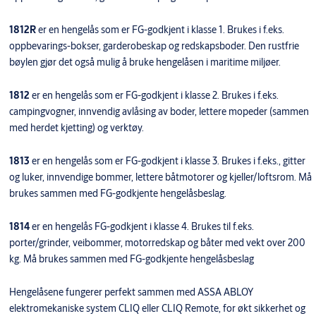
1812R
er en hengelås som er FG-godkjent i klasse 1. Brukes i f.eks.
oppbevarings-bokser, garderobeskap og redskapsboder. Den rustfrie
bøylen gjør det også mulig å bruke hengelåsen i maritime miljøer.
1812
er en hengelås som er FG-godkjent i klasse 2. Brukes i f.eks.
campingvogner, innvendig avlåsing av boder, lettere mopeder (sammen
med herdet kjetting) og verktøy.
1813
er en hengelås som er FG-godkjent i klasse 3. Brukes i f.eks., gitter
og luker, innvendige bommer, lettere båtmotorer og kjeller/loftsrom. Må
brukes sammen med FG-godkjente hengelåsbeslag.
1814
er en hengelås FG-godkjent i klasse 4. Brukes til f.eks.
porter/grinder, veibommer, motorredskap og båter med vekt over 200
kg. Må brukes sammen med FG-godkjente hengelåsbeslag
Hengelåsene fungerer perfekt sammen med ASSA ABLOY
elektromekaniske system CLIQ eller CLIQ Remote, for økt sikkerhet og