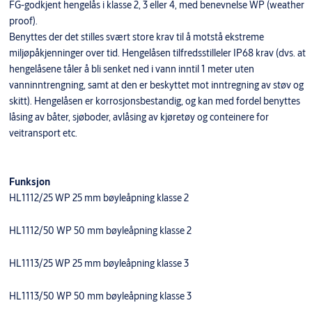
FG-godkjent hengelås i klasse 2, 3 eller 4, med benevnelse WP (weather
proof).
Benyttes der det stilles svært store krav til å motstå ekstreme
miljøpåkjenninger over tid. Hengelåsen tilfredsstilleler IP68 krav (dvs. at
hengelåsene tåler å bli senket ned i vann inntil 1 meter uten
vanninntrengning, samt at den er beskyttet mot inntregning av støv og
skitt). Hengelåsen er korrosjonsbestandig, og kan med fordel benyttes
låsing av båter, sjøboder, avlåsing av kjøretøy og conteinere for
veitransport etc.
Funksjon
HL1112/25 WP 25 mm bøyleåpning klasse 2
HL1112/50 WP 50 mm bøyleåpning klasse 2
HL1113/25 WP 25 mm bøyleåpning klasse 3
HL1113/50 WP 50 mm bøyleåpning klasse 3