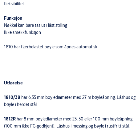
fleksibilitet.
Funksjon
Nøkkel kan bare tas ut i låst stilling
Ikke smekkfunksjon
1810 har fjærbelastet bøyle som åpnes automatisk
Utførelse
1810/38
har 6,35 mm bøylediameter med 27 m bøyleåpning. Låshus og
bøyle i herdet stål
1812R
har 8 mm bøylediameter med 25, 50 eller 100 mm bøyleåpning
(100 mm ikke FG-godkjent). Låshus i messing og bøyle i rustfritt stål.