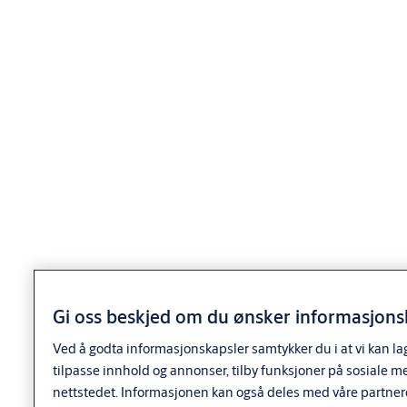
Produkt
Produkt-ID
Egenskaper
Finish: FKR
Packing: GDS
Forpakning:
HENGELÅS HL1212 /25 GDS
9320403DE04
GDS
Overflate: FKR
Type sylinder:
Std m/nøkk
Finish: FKR
Packing: GDS
Forpakning:
HENGELÅS HL1212 /50
9320404DE04
GDS
GDS
Overflate: FKR
Type sylinder:
Std m/nøkk
Finish: FKR
Packing:
Enk.pk.
Gi oss beskjed om du ønsker informasjonsk
HL1212/50 HENGELÅS LL
Forpakning:
9320404AG04
U/NØKLER
Enk.pk.
Overflate: FKR
Ved å godta informasjonskapsler samtykker du i at vi kan la
Type sylinder:
tilpasse innhold og annonser, tilby funksjoner på sosiale m
LL u/nøkk
nettstedet. Informasjonen kan også deles med våre partner
Finish: FKR