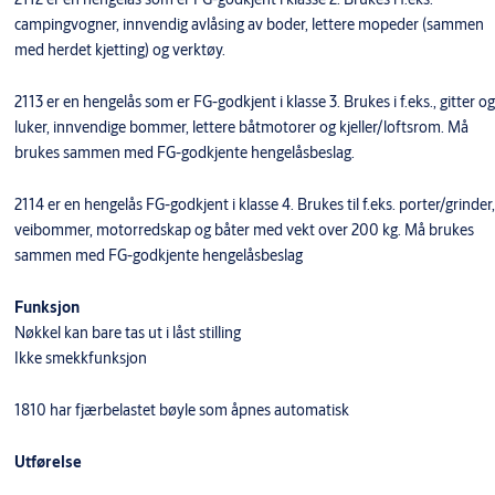
campingvogner, innvendig avlåsing av boder, lettere mopeder (sammen
med herdet kjetting) og verktøy.
2113 er en hengelås som er FG-godkjent i klasse 3. Brukes i f.eks., gitter og
luker, innvendige bommer, lettere båtmotorer og kjeller/loftsrom. Må
brukes sammen med FG-godkjente hengelåsbeslag.
2114 er en hengelås FG-godkjent i klasse 4. Brukes til f.eks. porter/grinder,
veibommer, motorredskap og båter med vekt over 200 kg. Må brukes
sammen med FG-godkjente hengelåsbeslag
Funksjon
Nøkkel kan bare tas ut i låst stilling
Ikke smekkfunksjon
1810 har fjærbelastet bøyle som åpnes automatisk
Utførelse