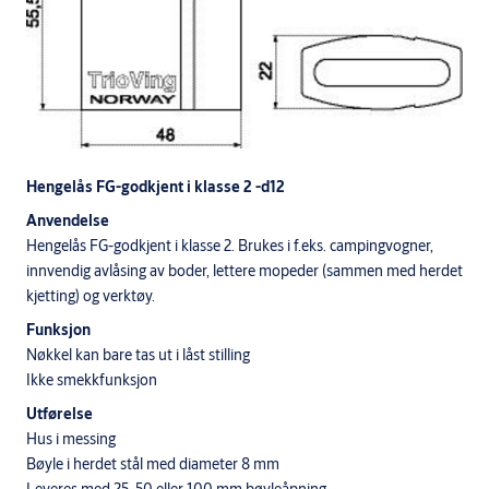
Hengelås FG-godkjent i klasse 2 -d12
Anvendelse
Hengelås FG-godkjent i klasse 2. Brukes i f.eks. campingvogner,
innvendig avlåsing av boder, lettere mopeder (sammen med herdet
kjetting) og verktøy.
Funksjon
Nøkkel kan bare tas ut i låst stilling
Ikke smekkfunksjon
Utførelse
Hus i messing
Bøyle i herdet stål med diameter 8 mm
Leveres med 25, 50 eller 100 mm bøyleåpning