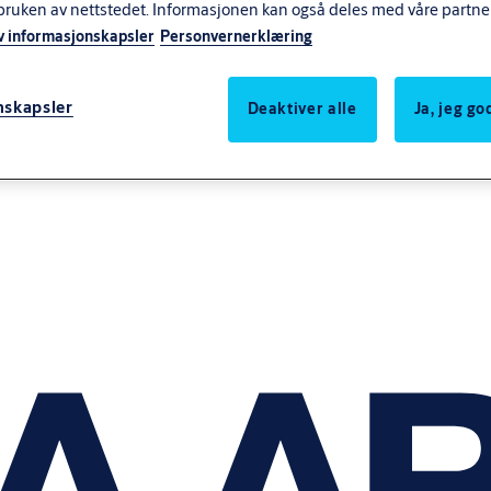
bruken av nettstedet. Informasjonen kan også deles med våre partne
v informasjonskapsler
Personvernerklæring
nskapsler
Deaktiver alle
Ja, jeg g