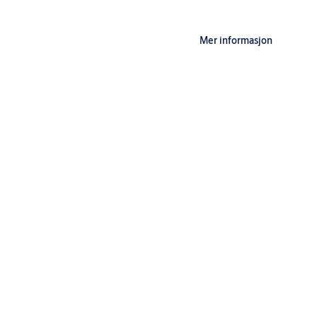
Mer informasjon
Tekniske data
Spesifikasjoner
Standard AAA 1,5V batterier, 2 stk.
Synsvinkel på 105°.
Betegnelse
Dørtykkelse fra 38mm til 110mm.
3,2" Display.
ELEKTRONISK DØRKIKKERT