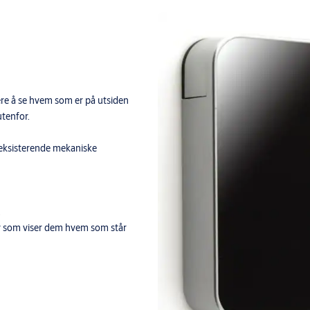
ere å se hvem som er på utsiden
utenfor.
i eksisterende mekaniske
.
play som viser dem hvem som står