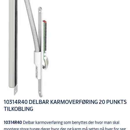
10314R40 DELBAR KARMOVERFØRING 20 PUNKTS
TILKOBLING
10314R40
Delbar karmoverføring som benyttes der hvor man skal
montere store tunge dører hvor dør og karm må settes på hver for seg.