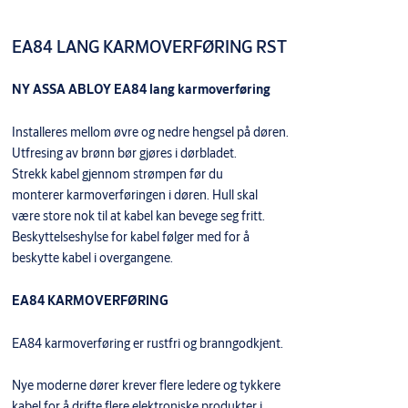
Forsterkede returfjærer benyttes ved montering av tunge
dørvridere og når man bruker langskilt.
EA84 LANG KARMOVERFØRING RST
Varianter
NY ASSA ABLOY EA84 lang karmoverføring
Installeres mellom øvre og nedre hengsel på døren.
Produkt
Produkt-ID
RETURFJÆR FOR VRIDERE, PLAST
854011
Utfresing av brønn bør gjøres i dørbladet.
Strekk kabel gjennom strømpen før du
monterer karmoverføringen i døren. Hull skal
være store nok til at kabel kan bevege seg fritt.
Beskyttelseshylse for kabel følger med for å
beskytte kabel i overgangene.
EA84 KARMOVERFØRING
EA84 karmoverføring er rustfri og branngodkjent.
Nye moderne dører krever flere ledere og tykkere
kabel for å drifte flere elektroniske produkter i