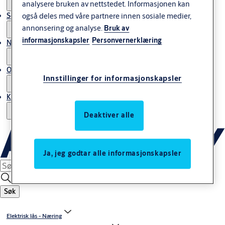
analysere bruken av nettstedet. Informasjonen kan
også deles med våre partnere innen sosiale medier,
Service
annonsering og analyse.
Bruk av
informasjonskapsler
Personvernerklæring
Nyheter & artikler
Om ASSA ABLOY Norway
Innstillinger for informasjonskapsler
Kontakt oss
Deaktiver alle
Ja, jeg godtar alle informasjonskapsler
Søk
Elektrisk lås - Næring