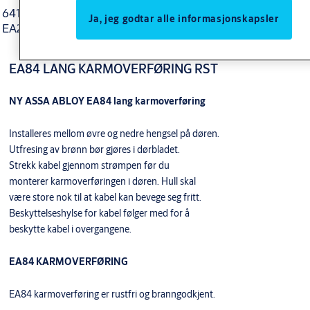
6415 NØDUTSTYR FOR EL648/EL654
8125415
Ja, jeg godtar alle informasjonskapsler
EA200 NØD PLASTKOPP 1 PK = 5 STK
815205100000
EA84 LANG KARMOVERFØRING RST
NY ASSA ABLOY EA84 lang karmoverføring
Installeres mellom øvre og nedre hengsel på døren.
Utfresing av brønn bør gjøres i dørbladet.
Strekk kabel gjennom strømpen før du
monterer karmoverføringen i døren. Hull skal
være store nok til at kabel kan bevege seg fritt.
Beskyttelseshylse for kabel følger med for å
beskytte kabel i overgangene.
EA84 KARMOVERFØRING
EA84 karmoverføring er rustfri og branngodkjent.