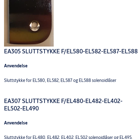
EA305 SLUTTSTYKKE F/EL580-EL582-EL587-EL588
Anvendelse
Sluttstykke for EL580, EL582, EL587 og EL588 solenoidlåser
EA307 SLUTTSTYKKE F/EL480-EL482-EL402-
EL502-EL490
Anvendelse
Sluttstykke for EL480, EL482, EL402, EL502 solenoidlåser og EL495,