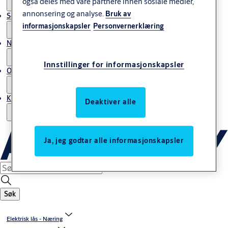
også deles med våre partnere innen sosiale medier,
annonsering og analyse.
Bruk av
Service
informasjonskapsler
Personvernerklæring
Nyheter & artikler
Innstillinger for informasjonskapsler
Om ASSA ABLOY Norway
Kontakt oss
Deaktiver alle
Ja, jeg godtar alle informasjonskapsler
Søk
Elektrisk lås - Næring