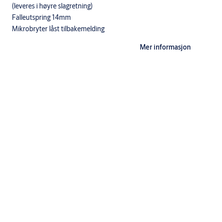
(leveres i høyre slagretning)
Falleutspring 14mm
Mikrobryter låst tilbakemelding
Mikrobryter ulåst tilbakemelding.
Mer informasjon
​Benyttes til dørautomatikk
NB!
Adgangssystem/åpnesignal skal kobles til (GRØNN/HVIT)
Tekniske data
Driftsspenning 12-24VDC Stabilisert ÷0 / +15%
Strømforbruk 24V Maks 700mA, Drift 250mA
Strømforbruk 12V Maks 1700mA, Drift 600mA
Mikrobryter En polet veksling. Maks 30VDC 100mA
Temp. område ÷20°C - +70°C
Fallefremspring 14mm EL495 - EL495FU
Listetrykk 50N
Stolpe 25mm EL495
Backset 29/35mm EL495
Tilbehør