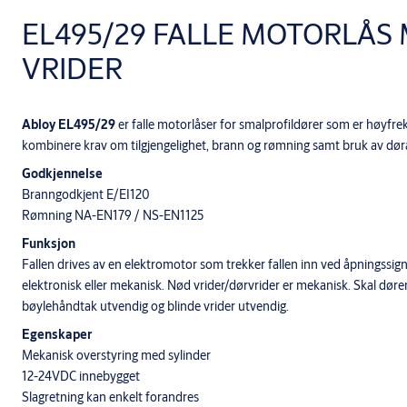
EL495/29 FALLE MOTORLÅS
VRIDER
Abloy EL495/29
er falle motorlåser for smalprofildører som er høyfre
kombinere krav om tilgjengelighet, brann og rømning samt bruk av dø
Godkjennelse
Branngodkjent E/EI120
Rømning NA-EN179 / NS-EN1125
Funksjon
Fallen drives av en elektromotor som trekker fallen inn ved åpningssigna
elektronisk eller mekanisk. Nød vrider/dørvrider er mekanisk. Skal døre
bøylehåndtak utvendig og blinde vrider utvendig.
Egenskaper
Mekanisk overstyring med sylinder
12-24VDC innebygget
Slagretning kan enkelt forandres