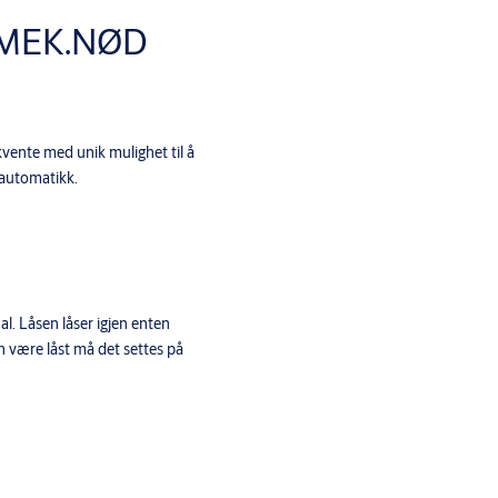
 MEK.NØD
kvente med unik mulighet til å
rautomatikk.
l. Låsen låser igjen enten
n være låst må det settes på