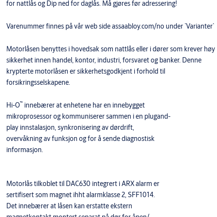
for nattlås og Dip ned for daglås. Må gjøres før adressering!
Varenummer finnes på vår web side assaabloy.com/no under `Varianter`
Motorlåsen benyttes i hovedsak som nattlås eller i dører som krever høy
sikkerhet innen handel, kontor, industri, forsvaret og banker. Denne
krypterte motorlåsen er sikkerhetsgodkjent i forhold til
forsikringsselskapene.
™
Hi-O
innebærer at enhetene har en innebygget
mikroprosessor og kommuniserer sammen i en plugand-
play innstalasjon, synkronisering av dørdrift,
overvåkning av funksjon og for å sende diagnostisk
informasjon.
Motorlås tilkoblet til DAC630 integrert i ARX alarm er
sertifisert som magnet ihht alarmklasse 2, SFF1014.
Det innebærer at låsen kan erstatte ekstern