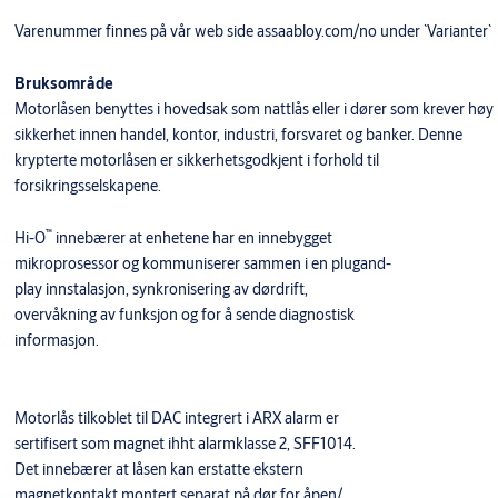
Varenummer finnes på vår web side assaabloy.com/no under `Varianter`
Bruksområde
Motorlåsen benyttes i hovedsak som nattlås eller i dører som krever høy
sikkerhet innen handel, kontor, industri, forsvaret og banker. Denne
krypterte motorlåsen er sikkerhetsgodkjent i forhold til
forsikringsselskapene.
™
Hi-O
innebærer at enhetene har en innebygget
mikroprosessor og kommuniserer sammen i en plugand-
play innstalasjon, synkronisering av dørdrift,
overvåkning av funksjon og for å sende diagnostisk
informasjon.
Motorlås tilkoblet til DAC integrert i ARX alarm er
sertifisert som magnet ihht alarmklasse 2, SFF1014.
Det innebærer at låsen kan erstatte ekstern
magnetkontakt montert separat på dør for åpen/