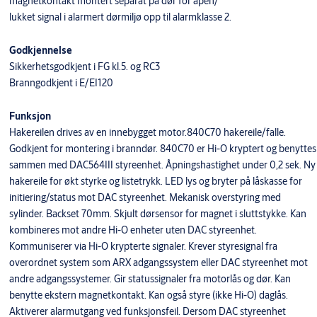
magnetkontakt montert separat på dør for åpen/
lukket signal i alarmert dørmiljø opp til alarmklasse 2.
Godkjennelse
Sikkerhetsgodkjent i FG kl.5. og RC3
Branngodkjent i E/EI120
Funksjon
Hakereilen drives av en innebygget motor.840C70 hakereile/falle.
Godkjent for montering i branndør. 840C70 er Hi-O kryptert og benyttes
sammen med DAC564III styreenhet. Åpningshastighet under 0,2 sek. Ny
hakereile for økt styrke og listetrykk. LED lys og bryter på låskasse for
initiering/status mot DAC styreenhet. Mekanisk overstyring med
sylinder. Backset 70mm. Skjult dørsensor for magnet i sluttstykke. Kan
kombineres mot andre Hi-O enheter uten DAC styreenhet.
Kommuniserer via Hi-O krypterte signaler. Krever styresignal fra
overordnet system som ARX adgangssystem eller DAC styreenhet mot
andre adgangssystemer. Gir statussignaler fra motorlås og dør. Kan
benytte ekstern magnetkontakt. Kan også styre (ikke Hi-O) daglås.
Aktiverer alarmutgang ved funksjonsfeil. Dersom DAC styreenhet