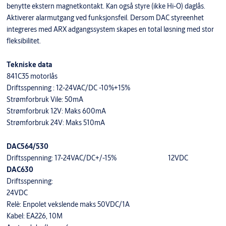
benytte ekstern magnetkontakt. Kan også styre (ikke Hi-O) daglås.
Aktiverer alarmutgang ved funksjonsfeil. Dersom DAC styreenhet
integreres med ARX adgangssystem skapes en total løsning med stor
fleksibilitet.
Tekniske data
841C35 motorlås
Driftsspenning : 12-24VAC/DC -10%+15%
Strømforbruk Vile: 50mA
Strømforbruk 12V: Maks 600mA
Strømforbruk 24V: Maks 510mA
DAC564/530
Driftsspenning: 17-24VAC/DC+/-15% 12VDC
DAC630
Driftsspenning:
24VDC
Relè: Enpolet vekslende maks 50VDC/1A
Kabel: EA226, 10M