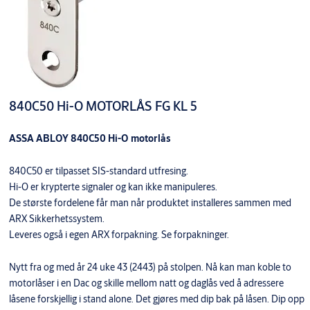
840C50 Hi-O MOTORLÅS FG KL 5
ASSA ABLOY 840C50 Hi-O motorlås
840C50 er tilpasset SIS-standard utfresing.
Hi-O er krypterte signaler og kan ikke manipuleres.
De største fordelene får man når produktet installeres sammen med
ARX Sikkerhetssystem.
Leveres også i egen ARX forpakning. Se forpakninger.
Nytt fra og med år 24 uke 43 (2443) på stolpen. Nå kan man koble to
motorlåser i en Dac og skille mellom natt og daglås ved å adressere
låsene forskjellig i stand alone. Det gjøres med dip bak på låsen. Dip opp