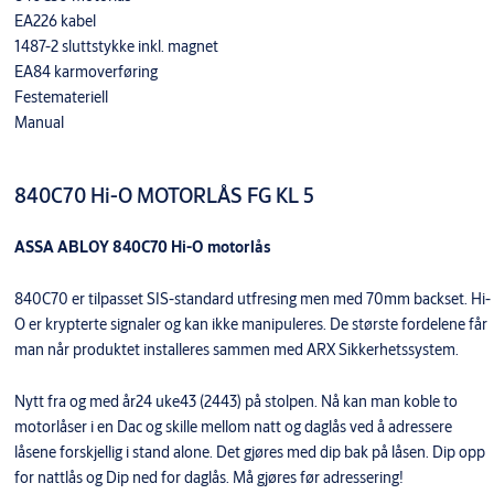
EA226 kabel
1487-2 sluttstykke inkl. magnet
EA84 karmoverføring
Festemateriell
Manual
840C70 Hi-O MOTORLÅS FG KL 5
ASSA ABLOY 840C70 Hi-O motorlås
840C70 er tilpasset SIS-standard utfresing men med 70mm backset. Hi-
O er krypterte signaler og kan ikke manipuleres. De største fordelene får
man når produktet installeres sammen med ARX Sikkerhetssystem.
Nytt fra og med år24 uke43 (2443) på stolpen. Nå kan man koble to
motorlåser i en Dac og skille mellom natt og daglås ved å adressere
låsene forskjellig i stand alone. Det gjøres med dip bak på låsen. Dip opp
for nattlås og Dip ned for daglås. Må gjøres før adressering!