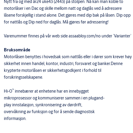
Nytt fra og med år24 uke43 (2443) på stolpen. Nå kan man koble to
motorlåser i en Dac og skille mellom natt og daglås ved å adressere
låsene forskjellig i stand alone. Det gjøres med dip bak på låsen. Dip opp
for nattlås og Dip ned for daglås. Må gjøres før adressering!
Varenummer finnes på vår web side assaabloy.com/no under `Varianter`
Bruksområde
Motorlåsen benyttes i hovedsak som nattlås eller i dører som krever høy
sikkerhet innen handel, kontor, industri, forsvaret og banker.Denne
krypterte motorlåsen er sikkerhetsgodkjent i forhold til
forsikringsselskapene.
™
Hi-O
innebærer at enhetene har en innebygget
mikroprosessor og kommuniserer sammen i en plugand-
play innstalasjon, synkronisering av dørdrift,
overvåkning av funksjon og for å sende diagnostisk
informasjon.