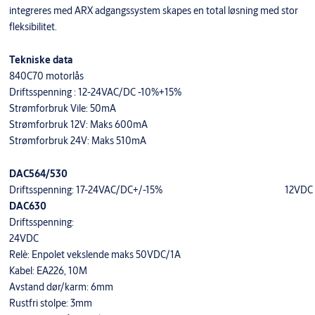
integreres med ARX adgangssystem skapes en total løsning med stor
fleksibilitet.
Tekniske data
840C70 motorlås
Driftsspenning : 12-24VAC/DC -10%+15%
Strømforbruk Vile: 50mA
Strømforbruk 12V: Maks 600mA
Strømforbruk 24V: Maks 510mA
DAC564/530
Driftsspenning: 17-24VAC/DC+/-15% 12VDC
DAC630
Driftsspenning:
24VDC
Relè: Enpolet vekslende maks 50VDC/1A
Kabel: EA226, 10M
Avstand dør/karm: 6mm
Rustfri stolpe: 3mm