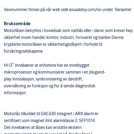
Varenummer finnes på vår web side assaabloy.com/no under `Varianter`
Bruksområde
Motorlåsen benyttes i hovedsak som nattlås eller i dører som krever høy
sikkerhet innen handel, kontor, industri, forsvaret og banker.Denne
krypterte motorlåsen er sikkerhetsgodkjent i forhold til
forsikringsselskapene.
™
Hi-O
innebærer at enhetene har en innebygget
mikroprosessor og kommuniserer sammen i en plugand-
play innstalasjon, synkronisering av dørdrift,
overvåkning av funksjon og for å sende diagnostisk
informasjon.
Motorlås tilkoblet til DAC630 integrert i ARX alarm er
sertifisert som magnet ihht alarmklasse 2, SFF1014.
Det innebærer at låsen kan erstatte ekstern