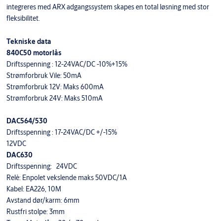
integreres med ARX adgangssystem skapes en total løsning med stor
fleksibilitet.
Tekniske data
840C50 motorlås
Driftsspenning : 12-24VAC/DC -10%+15%
Strømforbruk Vile: 50mA
Strømforbruk 12V: Maks 600mA
Strømforbruk 24V: Maks 510mA
DAC564/530
Driftsspenning : 17-24VAC/DC +/-15%
12VDC
DAC630
Driftsspenning: 24VDC
Relè: Enpolet vekslende maks 50VDC/1A
Kabel: EA226, 10M
Avstand dør/karm: 6mm
Rustfri stolpe: 3mm