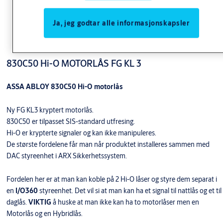
Ja, jeg godtar alle informasjonskapsler
830C50 Hi-O MOTORLÅS FG KL 3
ASSA ABLOY 830C50 Hi-O motorlås
Ny FG KL3 kryptert motorlås.
830C50 er tilpasset SIS-standard utfresing.
Hi-O er krypterte signaler og kan ikke manipuleres.
De største fordelene får man når produktet installeres sammen med
DAC styreenhet i ARX Sikkerhetssystem.
Fordelen her er at man kan koble på 2 Hi-O låser og styre dem separat i
en
I/O360
styreenhet. Det vil si at man kan ha et signal til nattlås og et til
daglås.
VIKTIG
å huske at man ikke kan ha to motorlåser men en
Motorlås og en Hybridlås.