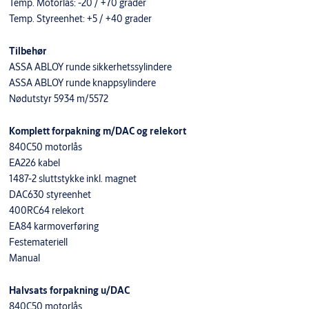
Temp. Motorlås: -20 / +70 grader
Temp. Styreenhet: +5 / +40 grader
Tilbehør
ASSA ABLOY runde sikkerhetssylindere
ASSA ABLOY runde knappsylindere
Nødutstyr 5934 m/5572
Komplett forpakning m/DAC og relekort
840C50 motorlås
EA226 kabel
1487-2 sluttstykke inkl. magnet
DAC630 styreenhet
400RC64 relekort
EA84 karmoverføring
Festemateriell
Manual
Halvsats forpakning u/DAC
840C50 motorlås