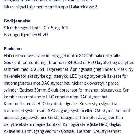
magnetkontakt montert separat på dør for åpen/
lukket signal i alarmert dørmiljø opp til alarmklasse 2.
Godkjennelse
Sikkerhetsgodkjent i FG kl.5. og RC4
Branngodkjent i E/EI120
Funksjon
Hakereilen drives av en innebygget motor.840C50 hakereile/falle.
Godkjent for montering i branndør. 840C50 er Hi-O kryptert og benyttes
sammen med DAC564III styreenhet. Åpningshastighet under 0,2 sek. Ny
hakereile for økt styrke og listetrykk. LED lys og bryter på låskasse for
initiering/status mot DAC styreenhet. Mekanisk overstyring med
sylinder. Backset 50mm. Skjult dørsensor for magnet i sluttstykke. Kan
kombineres mot andre Hi-O enheter uten DAC styreenhet.
Kommuniserer via Hi-O krypterte signaler. Krever styresignal fra
overordnet system som ARX adgangssystem eller DAC styreenhet mot
andre adgangssystemer. Gir statussignaler fra motorlås og dør. Kan
benytte ekstern magnetkontakt. Kan også styre (ikke Hi-O) daglås.
Aktiverer alarmutgang ved funksjonsfeil. Dersom DAC styreenhet