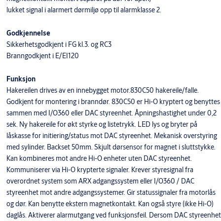
lukket signal i alarmert dørmiljø opp til alarmklasse 2.
Godkjennelse
Sikkerhetsgodkjent i FG kl.3. og RC3
Branngodkjent i E/EI120
Funksjon
Hakereilen drives av en innebygget motor.830C50 hakereile/falle.
Godkjent for montering i branndør. 830C50 er Hi-O kryptert og benyttes
sammen med I/O360 eller DAC styreenhet. Åpningshastighet under 0,2
sek. Ny hakereile for økt styrke og listetrykk. LED lys og bryter på
låskasse for initiering/status mot DAC styreenhet. Mekanisk overstyring
med sylinder. Backset 50mm. Skjult dørsensor for magnet i sluttstykke.
Kan kombineres mot andre Hi-O enheter uten DAC styreenhet.
Kommuniserer via Hi-O krypterte signaler. Krever styresignal fra
overordnet system som ARX adgangssystem eller I/O360 / DAC
styreenhet mot andre adgangssystemer. Gir statussignaler fra motorlås
og dør. Kan benytte ekstern magnetkontakt. Kan også styre (ikke Hi-O)
daglås. Aktiverer alarmutgang ved funksjonsfeil. Dersom DAC styreenhet