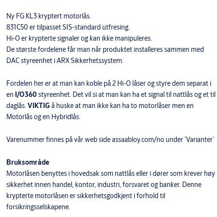
Ny FG KL3 kryptert motorlås.
831C50 er tilpasset SIS-standard utfresing.
Hi-O er krypterte signaler og kan ikke manipuleres.
De største fordelene får man når produktet installeres sammen med
DAC styreenhet i ARX Sikkerhetssystem.
Fordelen her er at man kan koble på 2 Hi-O låser og styre dem separat i
en
I/O360
styreenhet. Det vil si at man kan ha et signal til nattlås og et til
daglås.
VIKTIG
å huske at man ikke kan ha to motorlåser men en
Motorlås og en Hybridlås.
Varenummer finnes på vår web side assaabloy.com/no under `Varianter`
Bruksområde
Motorlåsen benyttes i hovedsak som nattlås eller i dører som krever høy
sikkerhet innen handel, kontor, industri, forsvaret og banker. Denne
krypterte motorlåsen er sikkerhetsgodkjent i forhold til
forsikringsselskapene.