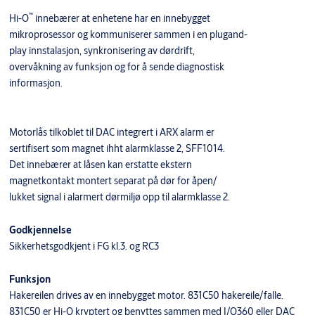
™
Hi-O
innebærer at enhetene har en innebygget
mikroprosessor og kommuniserer sammen i en plugand-
play innstalasjon, synkronisering av dørdrift,
overvåkning av funksjon og for å sende diagnostisk
informasjon.
Motorlås tilkoblet til DAC integrert i ARX alarm er
sertifisert som magnet ihht alarmklasse 2, SFF1014.
Det innebærer at låsen kan erstatte ekstern
magnetkontakt montert separat på dør for åpen/
lukket signal i alarmert dørmiljø opp til alarmklasse 2.
Godkjennelse
Sikkerhetsgodkjent i FG kl.3. og RC3
Funksjon
Hakereilen drives av en innebygget motor. 831C50 hakereile/falle.
831C50 er Hi-O kryptert og benyttes sammen med I/O360 eller DAC