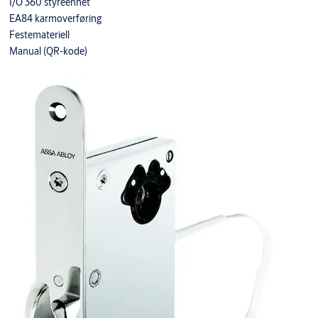
I/O 360 styreenhet
EA84 karmoverføring
Festemateriell
Manual (QR-kode)