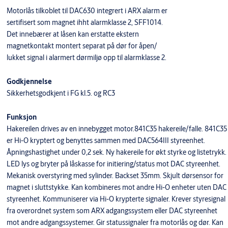
Motorlås tilkoblet til DAC630 integrert i ARX alarm er
sertifisert som magnet ihht alarmklasse 2, SFF1014.
Det innebærer at låsen kan erstatte ekstern
magnetkontakt montert separat på dør for åpen/
lukket signal i alarmert dørmiljø opp til alarmklasse 2.
Godkjennelse
Sikkerhetsgodkjent i FG kl.5. og RC3
Funksjon
Hakereilen drives av en innebygget motor.841C35 hakereile/falle. 841C35
er Hi-O kryptert og benyttes sammen med DAC564III styreenhet.
Åpningshastighet under 0,2 sek. Ny hakereile for økt styrke og listetrykk.
LED lys og bryter på låskasse for initiering/status mot DAC styreenhet.
Mekanisk overstyring med sylinder. Backset 35mm. Skjult dørsensor for
magnet i sluttstykke. Kan kombineres mot andre Hi-O enheter uten DAC
styreenhet. Kommuniserer via Hi-O krypterte signaler. Krever styresignal
fra overordnet system som ARX adgangssystem eller DAC styreenhet
mot andre adgangssystemer. Gir statussignaler fra motorlås og dør. Kan