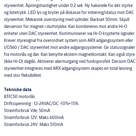
styreenhet. Åpningshastighet under 0,2 sek. Ny hakereile for økt styrke
og listetrykk. LED lys og bryter på låskasse for initiering/status mot DAC
styreenhet. Mekanisk overstyring med sylinder. Backset 50mm. Skjult
dørsensor for magnet i sluttstykke. Kan kombineres mot andre Hi-O
enheter uten DAC styreenhet. Kommuniserer via Hi-O krypterte signaler.
Krever styresignal fra overordnet system som ARX adgangssystem eller
I/O360 / DAC styreenhet mot andre adgangssystemer. Gir statussignaler
fra motorlås og dør. Kan benytte ekstern magnetkontakt. Kan også styre
(ikke Hi-O) daglås. Aktiverer alarmutgang ved funksjonsfeil. Dersom DAC
styreenhet integreres med ARX adgangssystem skapes en total løsning
med stor fleksibilitet.
Tekniske data
831C50 motorlås
Driftsspenning : 12-24VAC/DC -10%+15%
Strømforbruk Vile: 50mA
Strømforbruk 12V: Maks 600mA
Strømforbruk 24V: Maks 510mA