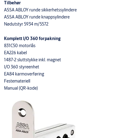
Tilbehør
ASSA ABLOY runde sikkerhetssylindere
ASSA ABLOY runde knappsylindere
Nødutstyr 5934 m/5572
Komplett I/O 360 forpakning
831C50 motorlås
EA226 kabel
1487-2 sluttstykke inkl. magnet
I/O 360 styreenhet
EA84 karmoverføring
Festemateriell
Manual (QR-kode)