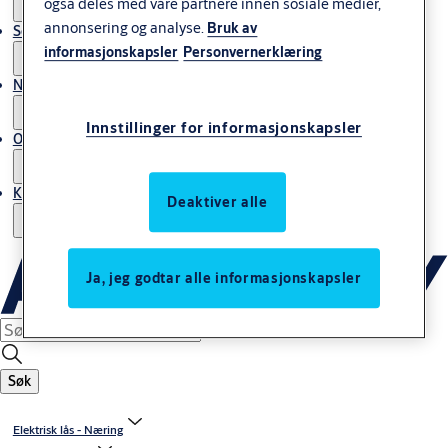
også deles med våre partnere innen sosiale medier,
annonsering og analyse.
Bruk av
Service
informasjonskapsler
Personvernerklæring
Nyheter & artikler
Innstillinger for informasjonskapsler
Om ASSA ABLOY Norway
Kontakt oss
Deaktiver alle
Ja, jeg godtar alle informasjonskapsler
Søk
Elektrisk lås - Næring