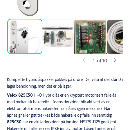
1
of
10
Komplette hybridlåspakker pakkes på ordre. Det vil si at det står 0 i
lager beholdning, men det er på lager.
Velox 825C50
Hi-O Hybridlås er en kryptert motorisert fallelås
med mekanisk hakereile. Låsens dørvrider blir aktivert av en
elektromotor mens hakereilen kan låses igjen mekanisk. Når
åpnesignal er gitt trekkes både hakereile og falle inn samtidig.
825C50
har en aktiv dørvrider på innside. NS179-1125 godkjent.
Hakereile og falle trekkes IKKE inn av motor. Låsen fungerer på