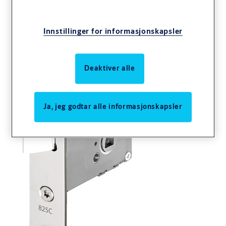
Innstillinger for informasjonskapsler
Deaktiver alle
Ja, jeg godtar alle informasjonskapsler