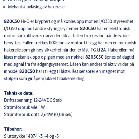
Mekanisk avlåsing av hakereile
820C50
Hi-O er kryptert og må kobles opp mot en I/O350 styreenhet.
I/O350 opp mot andre styringssystemer.
820C50
har en elektronisk
motor som aktiverer dørvrider slik at fallen trekkes inn når dørvrider
benyttes. Fallen trekkes IKKE inn av motor. i tillegg har den en mekanisk
hakereile som gir høy sikkerhet når den er låst. FG kl 2A. Hakereilen må
låses mekanisk opp og igjen med en nøkkel.
8205C50
åpnes på dagtid
med signal fra fra adgangsystemet. Låsen kan endres til aktiv vrider på
innside.
820C50
har i tillegg til låst/ulåst sensorer en magnet mot
stolpen som gir åpen/lukket tilbakemelding.
Tekniske data:
Driftsspenning: 12-24VDC Stab.
Strømforbruk vile: 1W
Strømforbruk drift: 2,64W (0,08 sek)
Tilbehør:
Sluttstykke 1487-1 -3, -4 og -5