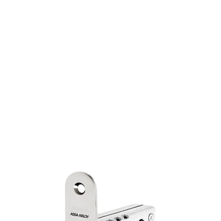
Alarm klasse 2
DOP Dokument
Varianter
Produkt
Produkt-ID
815C50 HI-O I/O BOKS-KABEL-
705197727031
SLUTTSTYKKE-MAGNET
815C-50 INKL. I/O 350 STYREENHET
705197207031
815C50 HI-O LÅSKASSE
705197107031
VRIDERPINNE HYBRIDLÅS 43MM INKL.
805073500057
FJÆR STANDARD
VRIDERPINNE HYBRIDLÅS 53MM INKL.
805074500057
FJÆR
VRIDERPINNE HYBRIDLÅS 63MM INKL.
805077500057
FJÆR
VRIDERPINNE HYBRIDLÅS 100MM INKL.
706687100057
FJÆR
SK179J-2 FKRM NØDBESLAG F/815-815C-