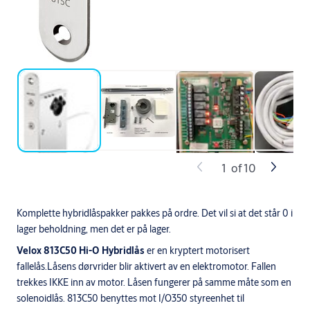
1
of
10
Komplette hybridlåspakker pakkes på ordre. Det vil si at det står 0 i
lager beholdning, men det er på lager.
Velox 813C50 Hi-O Hybridlås
er en kryptert motorisert
fallelås.Låsens dørvrider blir aktivert av en elektromotor. Fallen
trekkes IKKE inn av motor. Låsen fungerer på samme måte som en
solenoidlås. 813C50 benyttes mot I/O350 styreenhet til