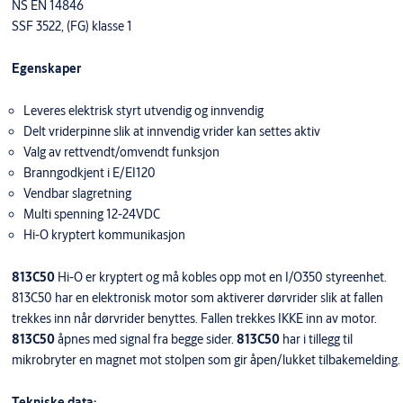
NS EN 14846
SSF 3522, (FG) klasse 1
Egenskaper
Leveres elektrisk styrt utvendig og innvendig
Delt vriderpinne slik at innvendig vrider kan settes aktiv
Valg av rettvendt/omvendt funksjon
Branngodkjent i E/EI120
Vendbar slagretning
Multi spenning 12-24VDC
Hi-O kryptert kommunikasjon
813C50
Hi-O er kryptert og må kobles opp mot en I/O350 styreenhet.
813C50 har en elektronisk motor som aktiverer dørvrider slik at fallen
trekkes inn når dørvrider benyttes. Fallen trekkes IKKE inn av motor.
813C50
åpnes med signal fra begge sider.
813C50
har i tillegg til
mikrobryter en magnet mot stolpen som gir åpen/lukket tilbakemelding.
Tekniske data: