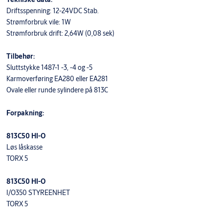
Driftsspenning: 12-24VDC Stab.
Strømforbruk vile: 1W
Strømforbruk drift: 2,64W (0,08 sek)
Tilbehør:
Sluttstykke 1487-1 -3, -4 og -5
Karmoverføring EA280 eller EA281
Ovale eller runde sylindere på 813C
Forpakning:
813C50 HI-O
Løs låskasse
TORX 5
813C50 HI-O
I/O350 STYREENHET
TORX 5