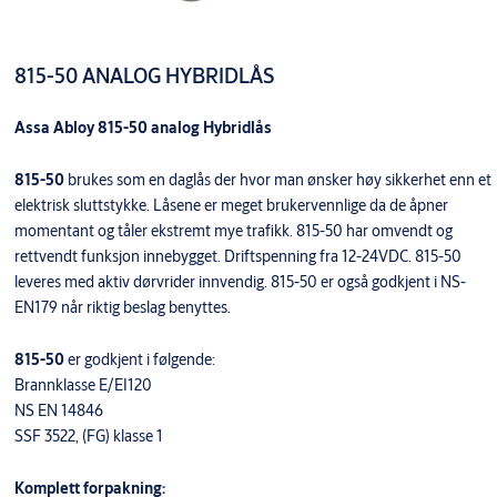
815-50 ANALOG HYBRIDLÅS
Assa Abloy 815-50 analog Hybridlås
815-50
brukes som en daglås der hvor man ønsker høy sikkerhet enn et
elektrisk sluttstykke. Låsene er meget brukervennlige da de åpner
momentant og tåler ekstremt mye trafikk. 815-50 har omvendt og
rettvendt funksjon innebygget. Driftspenning fra 12-24VDC. 815-50
leveres med aktiv dørvrider innvendig. 815-50 er også godkjent i NS-
EN179 når riktig beslag benyttes.
815-50
er godkjent i følgende:
Brannklasse E/EI120
NS EN 14846
SSF 3522, (FG) klasse 1
Komplett forpakning: