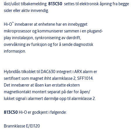
låst/ulåst tilbakemelding.
813C50
settes til elektronisk åpning fra begge
sider eller aktiv innvendig.
™
Hi-O
innebærer at enhetene har en innebygget
mikroprosessor og kommuniserer sammen i en plugand-
play innstalasjon, synkronisering av dørdrift,
overvåkning av funksjon og for å sende diagnostisk
informasjon.
Hybridlås tilkoblet til DAC630 integrert i ARX alarm er
sertifisert som magnet ihht alarmklasse 2, SFF1014.
Det innebærer at låsen kan erstatte ekstern
magnetkontakt montert separat på dør for åpen/
lukket signal i alarmert dørmiljø opp til alarmklasse 2.
813C50
Hi-O er godkjent i følgende:
Brannklasse E/EI120