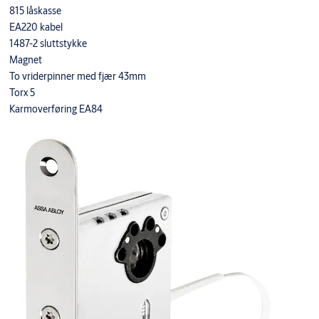
815 låskasse
EA220 kabel
1487-2 sluttstykke
Magnet
To vriderpinner med fjær 43mm
Torx 5
Karmoverføring EA84