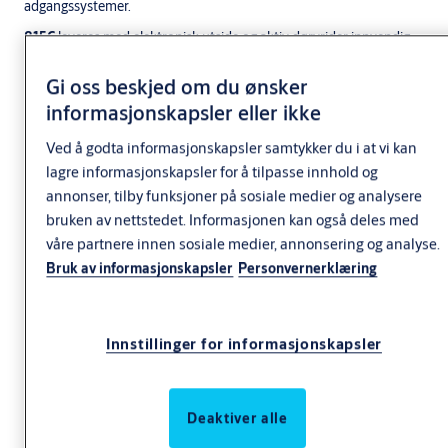
adgangssystemer.
815C
leveres med elektronisk utside og aktiv dørvrider innvendig.
Godkjent for NS-EN179.
Gi oss beskjed om du ønsker
™
Hi-O
innebærer at enhetene har en innebygget
informasjonskapsler eller ikke
mikroprosessor og kommuniserer sammen i en plugand-
play innstalasjon, synkronisering av dørdrift,
Ved å godta informasjonskapsler samtykker du i at vi kan
overvåkning av funksjon og for å sende diagnostisk
lagre informasjonskapsler for å tilpasse innhold og
informasjon.
annonser, tilby funksjoner på sosiale medier og analysere
bruken av nettstedet. Informasjonen kan også deles med
Hybridlås tilkoblet til DAC630 integrert i ARX alarm er
våre partnere innen sosiale medier, annonsering og analyse.
sertifisert som magnet ihht alarmklasse 2, SFF1014.
Mer informasjon
Bruk av informasjonskapsler
Personvernerklæring
Det innebærer at låsen kan erstatte ekstern
magnetkontakt montert separat på dør for åpen/
lukket signal i alarmert dørmiljø opp til alarmklasse 2.
Innstillinger for informasjonskapsler
815C50
Hi-O er godkjent i følgende
Brannklasse E/EI120
NS EN 14846
Deaktiver alle
SSF 3522, (FG) klasse 1