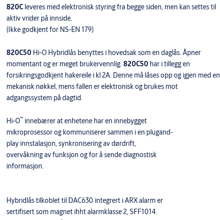
820C
leveres med elektronisk styring fra begge siden, men kan settes til
aktiv vrider på innside.
(Ikke godkjent for NS-EN 179)
820C50
Hi-O Hybridlås benyttes i hovedsak som en daglås. Åpner
momentant og er meget brukervennlig.
820C50
har i tillegg en
forsikringsgodkjent hakereile i kl 2A. Denne må låses opp og igjen med en
mekanisk nøkkel, mens fallen er elektronisk og brukes mot
adgangssystem på dagtid.
™
Hi-O
innebærer at enhetene har en innebygget
mikroprosessor og kommuniserer sammen i en plugand-
play innstalasjon, synkronisering av dørdrift,
overvåkning av funksjon og for å sende diagnostisk
informasjon.
Hybridlås tilkoblet til DAC630 integrert i ARX alarm er
sertifisert som magnet ihht alarmklasse 2, SFF1014.