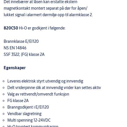
Det innebærer at låsen kan erstatte ekstern
magnetkontakt montert separat på dør for åpen/
lukket signal i alarmert dørmiljø opp til alarmklasse 2.
820C50
Hi-O er godkjent i følgende:
Brannklasse E/EI120
NS EN 14846
SSF 3522, (FG) klasse 2A
Egenskaper
Leveres elektrisk styrt utvendig og innvendig
Delt vriderpinne slik at innvendig vrider kan settes aktiv
Valg av rettvendt/omvendt funksjon
FG klasse 2A
Branngodkjent i E/EI120
Vendbar slagretning
Multi spenning 12-24VDC
Hi-O kryptert kommunikasjon