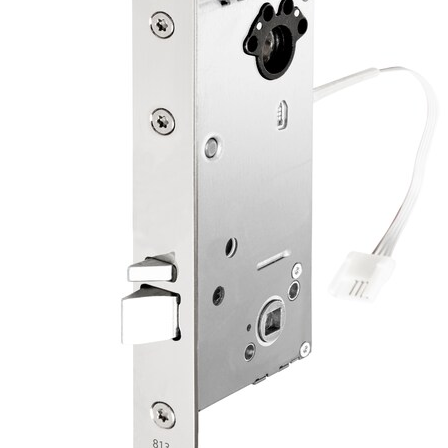
1149310100013
825C-835C
PANIKKBESLAG 3523 B HØYRE F/815-
1448075201031
815C-825C-835C
PANIKKBESLAG 3523 B VENSTRE F/815-
1448075202031
815C-825C-835C
SL1487-2 SLUTTSTYKKE GALV 1P
357546107057