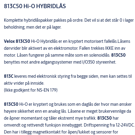
813C50 Hi-O HYBRIDLÅS
Komplette hybridlåspakker pakkes på ordre. Det vil si at det står 0 i lager
beholdning, men det er på lager.
Velox 813C50
Hi-O Hybridlås er en kryptert motorisert fallelås.Låsens
dørvrider blir aktivert av en elektromotor. Fallen trekkes IKKE inn av
motor. Låsen fungerer på samme måte som en solenoidlås.
813C50
benyttes mot andre adgangssystemer med I/O350 styreenhet.
813C
leveres med elektronisk styring fra begge siden, men kan settes til
aktiv vrider på innside.
(Ikke godkjent for NS-EN 179)
813C50
Hi-O er kryptert og brukes som en daglås der hvor man ønsker
høyere sikkerhet enn en analog lås. Låsene er meget brukervennlige da
de åpner momentant og tåler ekstremt mye trafikk.
813C50
har
omvendt og rettvendt funksjon innebygget. Driftspenning fra 12-24VDC.
Den har i tillegg magnetkontakt for åpen/lukket og sensorer for