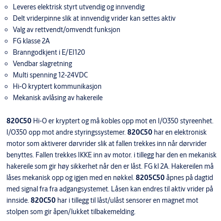
Leveres elektrisk styrt utvendig og innvendig
Delt vriderpinne slik at innvendig vrider kan settes aktiv
Valg av rettvendt/omvendt funksjon
FG klasse 2A
Branngodkjent i E/EI120
Vendbar slagretning
Multi spenning 12-24VDC
Hi-O kryptert kommunikasjon
Mekanisk avlåsing av hakereile
820C50
Hi-O er kryptert og må kobles opp mot en I/O350 styreenhet.
I/O350 opp mot andre styringssystemer.
820C50
har en elektronisk
motor som aktiverer dørvrider slik at fallen trekkes inn når dørvrider
benyttes. Fallen trekkes IKKE inn av motor. i tillegg har den en mekanisk
hakereile som gir høy sikkerhet når den er låst. FG kl 2A. Hakereilen må
låses mekanisk opp og igjen med en nøkkel.
8205C50
åpnes på dagtid
med signal fra fra adgangsystemet. Låsen kan endres til aktiv vrider på
innside.
820C50
har i tillegg til låst/ulåst sensorer en magnet mot
stolpen som gir åpen/lukket tilbakemelding.