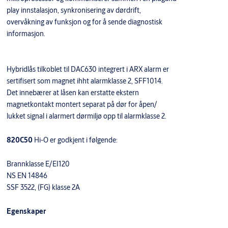
play innstalasjon, synkronisering av dørdrift,
overvåkning av funksjon og for å sende diagnostisk
informasjon.
Hybridlås tilkoblet til DAC630 integrert i ARX alarm er
sertifisert som magnet ihht alarmklasse 2, SFF1014.
Det innebærer at låsen kan erstatte ekstern
magnetkontakt montert separat på dør for åpen/
lukket signal i alarmert dørmiljø opp til alarmklasse 2.
820C50
Hi-O er godkjent i følgende:
Brannklasse E/EI120
NS EN 14846
SSF 3522, (FG) klasse 2A
Egenskaper