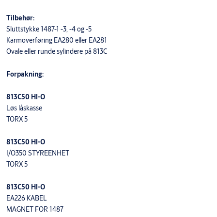
Tilbehør:
Sluttstykke 1487-1 -3, -4 og -5
Karmoverføring EA280 eller EA281
Ovale eller runde sylindere på 813C
Forpakning:
813C50 HI-O
Løs låskasse
TORX 5
813C50 HI-O
I/O350 STYREENHET
TORX 5
813C50 HI-O
EA226 KABEL
MAGNET FOR 1487