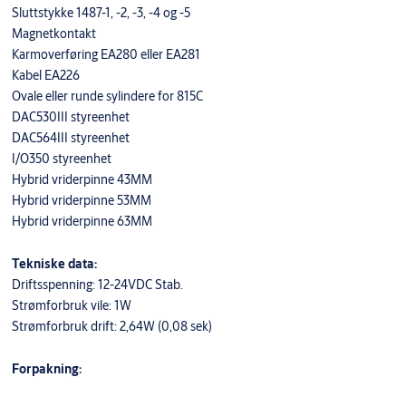
Sluttstykke 1487-1, -2, -3, -4 og -5
Magnetkontakt
Karmoverføring EA280 eller EA281
Kabel EA226
Ovale eller runde sylindere for 815C
DAC530III styreenhet
DAC564III styreenhet
I/O350 styreenhet
Hybrid vriderpinne 43MM
Hybrid vriderpinne 53MM
Hybrid vriderpinne 63MM
Tekniske data:
Driftsspenning: 12-24VDC Stab.
Strømforbruk vile: 1W
Strømforbruk drift: 2,64W (0,08 sek)
Forpakning: