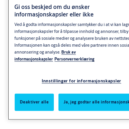
Assa Abloy 815-50 analog Hybridlås
Gi oss beskjed om du ønsker
informasjonskapsler eller ikke
Bruksområde
Ved å godta informasjonskapsler samtykker du i at vi kan lag
informasjonskapsler for å tilpasse innhold og annonser, tilby
815-50
brukes som en daglås der hvor man ønsker høy
funksjoner på sosiale medier og analysere bruken av nettste
sikkerhet enn et elektrisk sluttstykke. Låsene er meget
Informasjonen kan også deles med våre partnere innen sosia
brukervennlige da de åpner momentant og tåler ekstremt mye
annonsering og analyse.
Bruk av
trafikk. 815-50 har omvendt og rettvendt funksjon innebygget.
informasjonskapsler
Personvernerklæring
Driftspenning fra 12-24VDC. 815-50 leveres med aktiv dørvrider
innvendig. 815-50 er også godkjent i NS-EN179 når riktig beslag
benyttes.
Innstillinger for informasjonskapsler
Godkjennelser
Deaktiver alle
Ja, jeg godtar alle informasjons
815-50
er godkjent i følgende:
Brannklasse E/EI120
NS EN 14846
SSF 3522, (FG) klasse 1