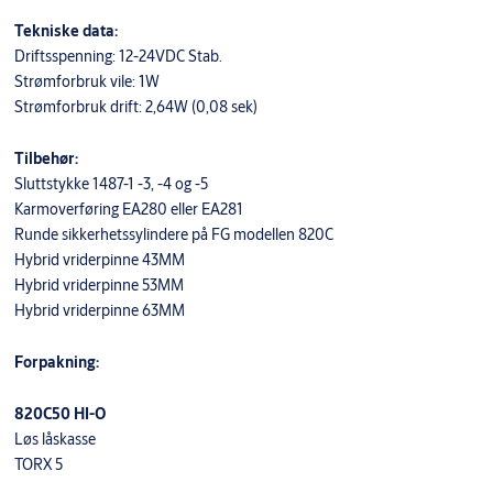
Tekniske data:
Driftsspenning: 12-24VDC Stab.
Strømforbruk vile: 1W
Strømforbruk drift: 2,64W (0,08 sek)
Tilbehør:
Sluttstykke 1487-1 -3, -4 og -5
Karmoverføring EA280 eller EA281
Runde sikkerhetssylindere på FG modellen 820C
Hybrid vriderpinne 43MM
Hybrid vriderpinne 53MM
Hybrid vriderpinne 63MM
Forpakning:
820C50 HI-O
Løs låskasse
TORX 5