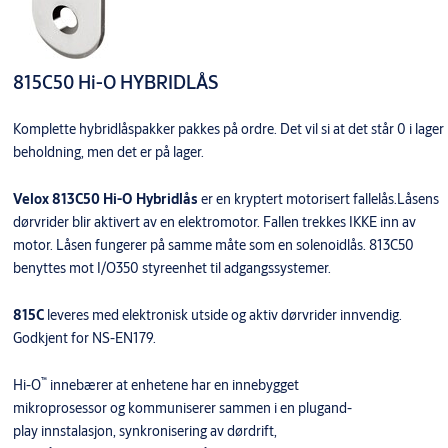
815C50 Hi-O HYBRIDLÅS
Komplette hybridlåspakker pakkes på ordre. Det vil si at det står 0 i lager
beholdning, men det er på lager.
Velox 813C50 Hi-O Hybridlås
er en kryptert motorisert fallelås.Låsens
dørvrider blir aktivert av en elektromotor. Fallen trekkes IKKE inn av
motor. Låsen fungerer på samme måte som en solenoidlås. 813C50
benyttes mot I/O350 styreenhet til adgangssystemer.
815C
leveres med elektronisk utside og aktiv dørvrider innvendig.
Godkjent for NS-EN179.
™
Hi-O
innebærer at enhetene har en innebygget
mikroprosessor og kommuniserer sammen i en plugand-
play innstalasjon, synkronisering av dørdrift,