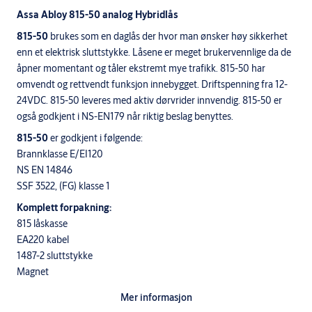
Assa Abloy 815-50 analog Hybridlås
815-50
brukes som en daglås der hvor man ønsker høy sikkerhet
enn et elektrisk sluttstykke. Låsene er meget brukervennlige da de
åpner momentant og tåler ekstremt mye trafikk. 815-50 har
omvendt og rettvendt funksjon innebygget. Driftspenning fra 12-
24VDC. 815-50 leveres med aktiv dørvrider innvendig. 815-50 er
også godkjent i NS-EN179 når riktig beslag benyttes.
815-50
er godkjent i følgende:
Brannklasse E/EI120
NS EN 14846
SSF 3522, (FG) klasse 1
Komplett forpakning:
815 låskasse
EA220 kabel
1487-2 sluttstykke
Magnet
To vriderpinner med fjær 43mm
Mer informasjon
Torx 5