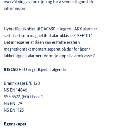
overvåkning av funksjon og for å sende diagnostisk
informasjon.
Hybridlås tilkoblet til DAC630 integrert i ARX alarm er
sertifisert som magnet ihht alarmklasse 2, SFF1014.
Det innebærer at låsen kan erstatte ekstern
magnetkontakt montert separat på dør for åpen/
lukket signal i alarmert dørmiljø opp til alarmklasse 2.
815C50
Hi-O er godkjent i følgende
Brannklasse E/EI120
NS EN 14846
SSF 3522, (FG) klasse 1
NS EN 179
NS EN 1125
Egenskaper