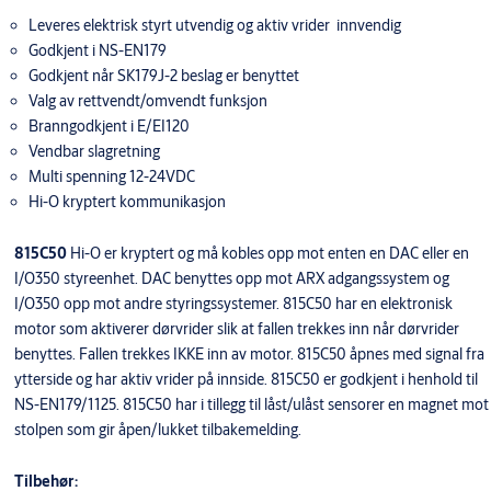
Leveres elektrisk styrt utvendig og aktiv vrider innvendig
Godkjent i NS-EN179
Godkjent når SK179J-2 beslag er benyttet
Valg av rettvendt/omvendt funksjon
Branngodkjent i E/EI120
Vendbar slagretning
Multi spenning 12-24VDC
Hi-O kryptert kommunikasjon
815C50
Hi-O er kryptert og må kobles opp mot enten en DAC eller en
I/O350 styreenhet. DAC benyttes opp mot ARX adgangssystem og
I/O350 opp mot andre styringssystemer. 815C50 har en elektronisk
motor som aktiverer dørvrider slik at fallen trekkes inn når dørvrider
benyttes. Fallen trekkes IKKE inn av motor. 815C50 åpnes med signal fra
ytterside og har aktiv vrider på innside. 815C50 er godkjent i henhold til
NS-EN179/1125. 815C50 har i tillegg til låst/ulåst sensorer en magnet mot
stolpen som gir åpen/lukket tilbakemelding.
Tilbehør: