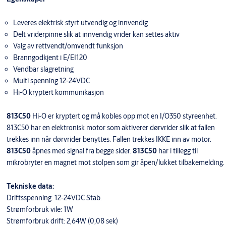
Leveres elektrisk styrt utvendig og innvendig
Delt vriderpinne slik at innvendig vrider kan settes aktiv
Valg av rettvendt/omvendt funksjon
Branngodkjent i E/EI120
Vendbar slagretning
Multi spenning 12-24VDC
Hi-O kryptert kommunikasjon
813C50
Hi-O er kryptert og må kobles opp mot en I/O350 styreenhet.
813C50 har en elektronisk motor som aktiverer dørvrider slik at fallen
trekkes inn når dørvrider benyttes. Fallen trekkes IKKE inn av motor.
813C50
åpnes med signal fra begge sider.
813C50
har i tillegg til
mikrobryter en magnet mot stolpen som gir åpen/lukket tilbakemelding.
Tekniske data:
Driftsspenning: 12-24VDC Stab.
Strømforbruk vile: 1W
Strømforbruk drift: 2,64W (0,08 sek)