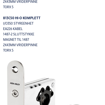
2X43MM VRIDERPINNE
TORX 5
813C50 HI-O KOMPLETT
I/O350 STYREENHET
EA226 KABEL
1487-2 SLUTTSTYKKE
MAGNET TIL 1487
2X43MM VRIDERPINNE
TORX 5