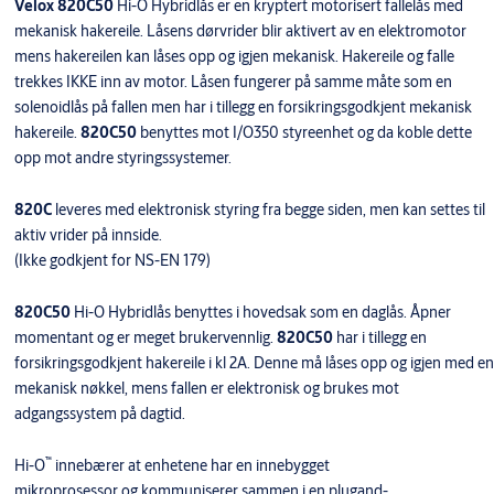
Velox 820C50
Hi-O Hybridlås er en kryptert motorisert fallelås med
mekanisk hakereile. Låsens dørvrider blir aktivert av en elektromotor
mens hakereilen kan låses opp og igjen mekanisk. Hakereile og falle
trekkes IKKE inn av motor. Låsen fungerer på samme måte som en
solenoidlås på fallen men har i tillegg en forsikringsgodkjent mekanisk
hakereile.
820C50
benyttes mot I/O350 styreenhet og da koble dette
opp mot andre styringssystemer.
820C
leveres med elektronisk styring fra begge siden, men kan settes til
aktiv vrider på innside.
(Ikke godkjent for NS-EN 179)
820C50
Hi-O Hybridlås benyttes i hovedsak som en daglås. Åpner
momentant og er meget brukervennlig.
820C50
har i tillegg en
forsikringsgodkjent hakereile i kl 2A. Denne må låses opp og igjen med en
mekanisk nøkkel, mens fallen er elektronisk og brukes mot
adgangssystem på dagtid.
™
Hi-O
innebærer at enhetene har en innebygget
mikroprosessor og kommuniserer sammen i en plugand-