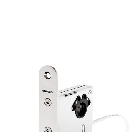
Analog Hybridlås manual
Oversiktsskjema Hybridlåser
DOP dokument
Varianter
Produkt
Produkt-ID
815-50 ANALOG LØS LÅSKASSE
705244103031
815-50 ANALOG KOMPLETT
705244123031
SK179J-2 FKRM NØDBESLAG F/815-815C-
1149310100013
825C-835C
PANIKKBESLAG 3523 B HØYRE F/815-
1448075201031
815C-825C-835C
PANIKKBESLAG 3523 B VENSTRE F/815-
1448075202031
815C-825C-835C
SL1487-2 SLUTTSTYKKE GALV 1P
357546107057