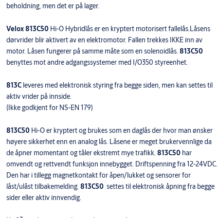
beholdning, men det er på lager.
Velox 813C50
Hi-O Hybridlås er en kryptert motorisert fallelås.Låsens
dørvrider blir aktivert av en elektromotor. Fallen trekkes IKKE inn av
motor. Låsen fungerer på samme måte som en solenoidlås.
813C50
benyttes mot andre adgangssystemer med I/O350 styreenhet.
813C
leveres med elektronisk styring fra begge siden, men kan settes til
aktiv vrider på innside.
(Ikke godkjent for NS-EN 179)
813C50
Hi-O er kryptert og brukes som en daglås der hvor man ønsker
høyere sikkerhet enn en analog lås. Låsene er meget brukervennlige da
de åpner momentant og tåler ekstremt mye trafikk.
813C50
har
omvendt og rettvendt funksjon innebygget. Driftspenning fra 12-24VDC.
Den har i tillegg magnetkontakt for åpen/lukket og sensorer for
låst/ulåst tilbakemelding.
813C50
settes til elektronisk åpning fra begge
sider eller aktiv innvendig.