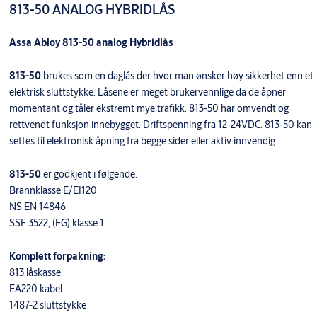
813-50 ANALOG HYBRIDLÅS
Assa Abloy 813-50 analog Hybridlås
813-50
brukes som en daglås der hvor man ønsker høy sikkerhet enn et
elektrisk sluttstykke. Låsene er meget brukervennlige da de åpner
momentant og tåler ekstremt mye trafikk. 813-50 har omvendt og
rettvendt funksjon innebygget. Driftspenning fra 12-24VDC. 813-50 kan
settes til elektronisk åpning fra begge sider eller aktiv innvendig.
813-50
er godkjent i følgende:
Brannklasse E/EI120
NS EN 14846
SSF 3522, (FG) klasse 1
Komplett forpakning:
813 låskasse
EA220 kabel
1487-2 sluttstykke