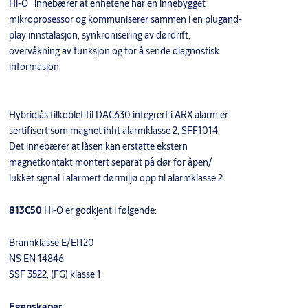
™
Hi-O
innebærer at enhetene har en innebygget
mikroprosessor og kommuniserer sammen i en plugand-
play innstalasjon, synkronisering av dørdrift,
overvåkning av funksjon og for å sende diagnostisk
informasjon.
Hybridlås tilkoblet til DAC630 integrert i ARX alarm er
sertifisert som magnet ihht alarmklasse 2, SFF1014.
Det innebærer at låsen kan erstatte ekstern
magnetkontakt montert separat på dør for åpen/
lukket signal i alarmert dørmiljø opp til alarmklasse 2.
813C50
Hi-O er godkjent i følgende:
Brannklasse E/EI120
NS EN 14846
SSF 3522, (FG) klasse 1
Egenskaper