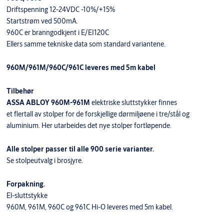
Driftspenning 12-24VDC -10%/+15%
Startstrøm ved 500mA.
960C er branngodkjent i E/EI120C
Ellers samme tekniske data som standard variantene.
960M/961M/960C/961C leveres med 5m kabel
Tilbehør
ASSA ABLOY 960M-961M
elektriske sluttstykker finnes
et flertall av stolper for de forskjellige dørmiljøene i tre/stål og
aluminium. Her utarbeides det nye stolper fortløpende.
Alle stolper passer til alle 900 serie varianter.
Se stolpeutvalg i brosjyre.
Forpakning.
El-sluttstykke
960M, 961M, 960C og 961C Hi-O leveres med 5m kabel.