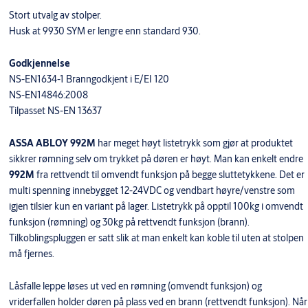
Stort utvalg av stolper.
Husk at 9930 SYM er lengre enn standard 930.
Godkjennelse
NS-EN1634-1 Branngodkjent i E/EI 120
NS-EN14846:2008
Tilpasset NS-EN 13637
ASSA ABLOY 992M
har meget høyt listetrykk som gjør at produktet
sikkrer rømning selv om trykket på døren er høyt. Man kan enkelt endre
992M
fra rettvendt til omvendt funksjon på begge sluttetykkene. Det er
multi spenning innebygget 12-24VDC og vendbart høyre/venstre som
igjen tilsier kun en variant på lager. Listetrykk på opptil 100kg i omvendt
funksjon (rømning) og 30kg på rettvendt funksjon (brann).
Tilkoblingspluggen er satt slik at man enkelt kan koble til uten at stolpen
må fjernes.
Låsfalle leppe løses ut ved en rømning (omvendt funksjon) og
vriderfallen holder døren på plass ved en brann (rettvendt funksjon). Når