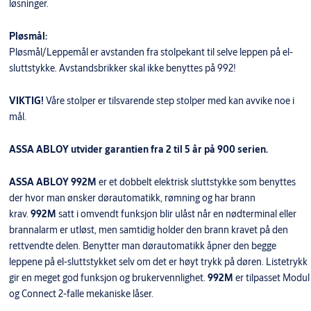
løsninger.
Pløsmål:
Pløsmål/Leppemål er avstanden fra stolpekant til selve leppen på el-
sluttstykke. Avstandsbrikker skal ikke benyttes på 992!
VIKTIG!
Våre stolper er tilsvarende step stolper med kan avvike noe i
mål.
ASSA ABLOY utvider garantien fra 2 til 5 år på 900 serien.
ASSA ABLOY 992M
er et dobbelt elektrisk sluttstykke som benyttes
der hvor man ønsker dørautomatikk, rømning og har brann
krav.
992M
satt i omvendt funksjon blir ulåst når en nødterminal eller
brannalarm er utløst, men samtidig holder den brann kravet på den
rettvendte delen. Benytter man dørautomatikk åpner den begge
leppene på el-sluttstykket selv om det er høyt trykk på døren. Listetrykk
gir en meget god funksjon og brukervennlighet.
992M
er tilpasset Modul
og Connect 2-falle mekaniske låser.