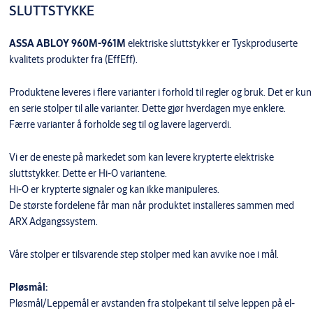
SLUTTSTYKKE
ASSA ABLOY 960M-961M
elektriske sluttstykker er Tyskproduserte
kvalitets produkter fra (EffEff).
Produktene leveres i flere varianter i forhold til regler og bruk. Det er kun
en serie stolper til alle varianter. Dette gjør hverdagen mye enklere.
Færre varianter å forholde seg til og lavere lagerverdi.
Vi er de eneste på markedet som kan levere krypterte elektriske
sluttstykker. Dette er Hi-O variantene.
Hi-O er krypterte signaler og kan ikke manipuleres.
De største fordelene får man når produktet installeres sammen med
ARX Adgangssystem.
Våre stolper er tilsvarende step stolper med kan avvike noe i mål.
Pløsmål:
Pløsmål/Leppemål er avstanden fra stolpekant til selve leppen på el-