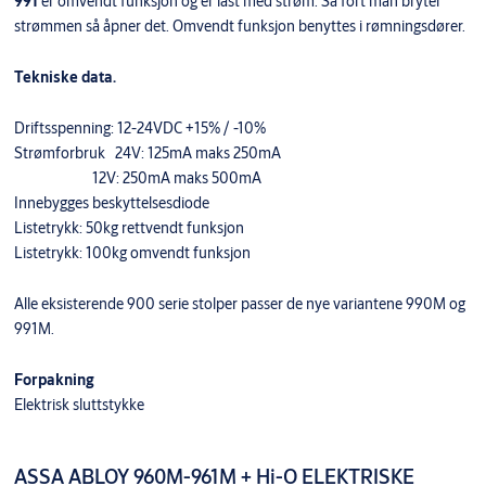
991
er omvendt funksjon og er låst med strøm. Så fort man bryter
strømmen så åpner det. Omvendt funksjon benyttes i rømningsdører.
Tekniske data.
Driftsspenning: 12-24VDC +15% / -10%
Strømforbruk 24V: 125mA maks 250mA
12V: 250mA maks 500mA
Innebygges beskyttelsesdiode
Listetrykk: 50kg rettvendt funksjon
Listetrykk: 100kg omvendt funksjon
Alle eksisterende 900 serie stolper passer de nye variantene 990M og
991M.
Forpakning
Elektrisk sluttstykke
ASSA ABLOY 960M-961M + Hi-O ELEKTRISKE