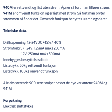
940M
er rettvendt og låst uten strøm. Åpner så fort man tilfører strøm.
941M
er omvendt funksjon og er låst med strøm. Så fort man bryter
strømmen så åpner det. Omvendt funksjon benyttes i rømningsdører.
Tekniske data.
Driftsspenning: 12-24VDC +15% / -10%
Strømforbruk 24V: 125mA maks 250mA
12V: 250mA maks 500mA
Innebygges beskyttelsesdiode
Listetrykk: 50kg rettvendt funksjon
Listetrykk: 100kg omvendt funksjon
Alle eksisterende 900 serie stolper passer de nye variantene 940M og
941M.
Forpakning
Elektrisk sluttstykke