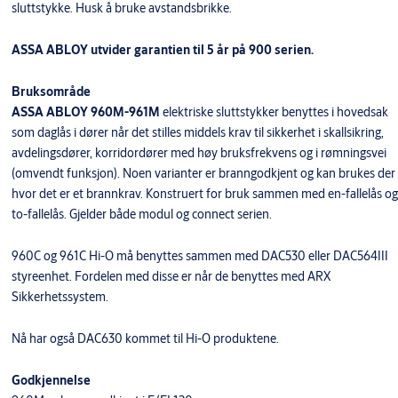
sluttstykke. Husk å bruke avstandsbrikke.
ASSA ABLOY utvider garantien til 5 år på 900 serien.
Bruksområde
ASSA ABLOY 960M-961M
elektriske sluttstykker benyttes i hovedsak
som daglås i dører når det stilles middels krav til sikkerhet i skallsikring,
avdelingsdører, korridordører med høy bruksfrekvens og i rømningsvei
(omvendt funksjon). Noen varianter er branngodkjent og kan brukes der
hvor det er et brannkrav. Konstruert for bruk sammen med en-fallelås og
to-fallelås. Gjelder både modul og connect serien.
960C og 961C Hi-O må benyttes sammen med DAC530 eller DAC564III
styreenhet. Fordelen med disse er når de benyttes med ARX
Sikkerhetssystem.
Nå har også DAC630 kommet til Hi-O produktene.
Godkjennelse