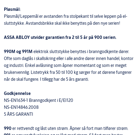
Pløsmål:
Pløsmål/Leppemål er avstanden fra stolpekant til selve leppen på el-
sluttstykke. Avstandsbrikke skal ikke benyttes på den nye serien!
ASSA ABLOY utvider garantien fra 2 til 5 år på 900 serien.
990M og 991M
elektrisk sluttstykke benyttes i branngodkjente dører.
Ofte som daglås i skallsikring eller i alle andre dører innen handel, kontor
og industri. Enkel avlåsning som åpner momentant og som er meget
brukervennlig. Listetrykk fra 50 til 100 kg sørger for at dørene fungerer
når de skal fungere. I tillegg har de 5 års garanti.
Godkjennelse
NS-EN1634-1 Branngodkjent i E/EI120
NS-EN14846:2008
5 ÅRS GARANTI
990
er rettvendt og låst uten strøm. Åpner så fort man tilfører strøm.