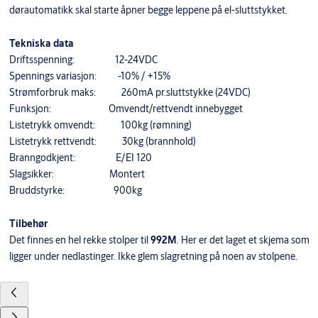
dørautomatikk skal starte åpner begge leppene på el-sluttstykket.
Tekniska data
Driftsspenning: 12-24VDC
Spennings variasjon: -10% / +15%
Strømforbruk maks: 260mA pr.sluttstykke (24VDC)
Funksjon: Omvendt/rettvendt innebygget
Listetrykk omvendt: 100kg (rømning)
Listetrykk rettvendt: 30kg (brannhold)
Branngodkjent: E/EI 120
Slagsikker: Montert
Bruddstyrke: 900kg
Tilbehør
Det finnes en hel rekke stolper til
992M
. Her er det laget et skjema som
ligger under nedlastinger. Ikke glem slagretning på noen av stolpene.