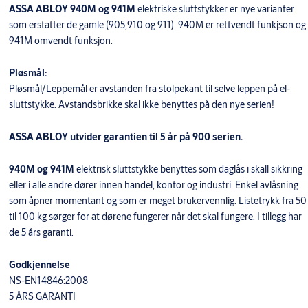
Produkt
Produkt-ID
ASSA ABLOY 940M og 941M
elektriske sluttstykker er nye varianter
EX138R ATEX SERIE EL-SLUTTSTYKKE
som erstatter de gamle (905,910 og 911). 940M er rettvendt funkjson og
TO018EX138RZ91
OMVENDT 15V
941M omvendt funksjon.
POWER ATEX 15VDC STAHL9143
971529
EX34 STOLPE
TO018128021
Pløsmål:
Pløsmål/Leppemål er avstanden fra stolpekant til selve leppen på el-
sluttstykke. Avstandsbrikke skal ikke benyttes på den nye serien!
ASSA ABLOY utvider garantien til 5 år på 900 serien.
940M og 941M
elektrisk sluttstykke benyttes som daglås i skall sikkring
eller i alle andre dører innen handel, kontor og industri. Enkel avlåsning
som åpner momentant og som er meget brukervennlig. Listetrykk fra 50
til 100 kg sørger for at dørene fungerer når det skal fungere. I tillegg har
de 5 års garanti.
Godkjennelse
NS-EN14846:2008
5 ÅRS GARANTI