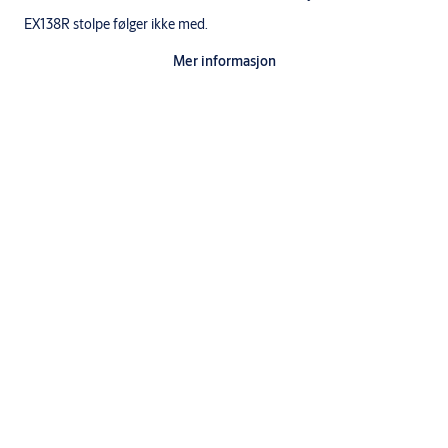
EX138R stolpe følger ikke med.
Mer informasjon
OBS:
ASSA ABLOY forhandler IKKE pneumatisk utstyr for drift av
de pneumatiske sluttstykkene.
Spesifikasjoner
Anvendelse