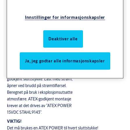
Innstillinger for informasjonskapsler
Anvendelse
Enfalle –låser som Mudul- og Connect –serien og tilsvarende med
Deaktiver alle
hel falle. Elektriske sluttstykker for eksplosjonsutsatte miljøer.
Fjernstyrte EX / ATEX – godkjente sluttstykker til bruk i
eksplosjonsutsatt atmosfærer, som brann/eksplosjonsfarlig gass,
Ja, jeg godtar alle informasjonskapsler
støv etc.
EX138R Omvendt funksjon. Elektrisk ATEX
godkjent sluttstykke. Låst med strøm,
åpner ved brudd på strømtilførsel.
Beregnet på bruk i eksplosjonsutsatte
atmosfære. ATEX-godkjent montasje
krever at det drives av ”ATEX POWER
15VDC STAHL9143”.
VIKTIG!
Det må brukes en ATEX POWER til hvert sluttstykke!