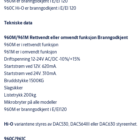
960M er branngodkjent i E/EI 120
960C Hi-O er branngodkjent i E/EI 120
Tekniske data
960M/961M Rettvendt eller omvendt funksjon Branngodkjent
960M er i rettvendt funksjon
961M er i omvendt funksjon
Driftspenning 12-24V AC/DC -10%/+15%
Startstrøm ved 12V. 620mA.
Startstrøm ved 24V. 310mA.
Bruddstykke 1500KG
Slagsikker
Listetrykk 200kg.
Mikrobryter på alle modeller
960M er branngodkjent i E/EI120
Hi-O
variantene styres av DAC530, DAC564III eller DAC630 styreenhet.
960C/961C