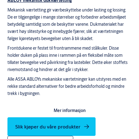
ABLOY mekanisk dukværtetting
Mekanisk værtetting gir værbeskyttelse under lasting og lossing.
De er tilgjengelige i mange størrelser og forbedrer arbeidsmiljøet
betydelig samtidig som de beskytter varene. Dukmaterialet har
svært høy slitestyrke og innebygde fjærer, slik at værtetningen
følger kjøretøyets bevegelser uten å bli skadet.
Frontdukene er festet til frontrammene med stålkuler. Disse
holder duken på plass inne i rammen på en fleksibel måte som
tillater bevegelse ved påvirkning fra lastebiler. Dette øker stoffets
rivemotstand og hindrer at det går i stykker.
Alle ASSA ABLOYs mekaniske værtetninger kan utstyres med en
rekke standard alternativer for bedre arbeidsforhold og mindre
trekk i bygningen.
Mer informasjon
ASSA ABLOY DS6060S Værtetting stål
Slik kjøper du våre produkter
ASSA ABLOY DS6060S dukværtetting i stål er standardløsningen
for bedre arbeidsforhold og energibesparelser. Værtettingen er