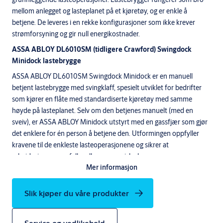
mellom anlegget og lasteplanet på et kjøretøy, og er enkle å
betjene. De leveres i en rekke konfigurasjoner som ikke krever
strømforsyning og gir null energikostnader.
ASSA ABLOY DL6010SM (tidligere Crawford) Swingdock
Minidock lastebrygge
ASSA ABLOY DL6010SM Swingdock Minidock er en manuell
betjent lastebrygge med svingklaff, spesielt utviklet for bedrifter
som kjører en flåte med standardiserte kjøretøy med samme
høyde på lasteplanet. Selv om den betjenes manuelt (med en
sveiv), er ASSA ABLOY Minidock utstyrt med en gassfjær som gjør
det enklere for én person å betjene den. Utformingen oppfyller
kravene til de enkleste lasteoperasjonene og sikrer at
arbeidsgiveren oppfyller alle ergonomiske krav.
Mer informasjon
Klaffen på ASSA ABLOY DL6010SM Swingdock Minidock er av
stål. Formen på klaffen er ekstremt flat, det sikrer at den bakre
Slik kjøper du våre produkter
forbindelsen til lastekanten er støtfri, noe som gir jevn overgang
mellom bygningen og lasteplanet.
En unik Minidock-funksjon, sammenlignet med andre manuelle
Service og vedlikehold