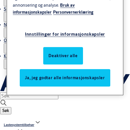
annonsering og analyse.
Bruk av
Service
informasjonskapsler
Personvernerklæring
Nyheter & artikler
Innstillinger for informasjonskapsler
Om ASSA ABLOY Norway
Deaktiver alle
Kontakt oss
Ja, jeg godtar alle informasjonskapsler
Søk
Lastesystemtilbehør