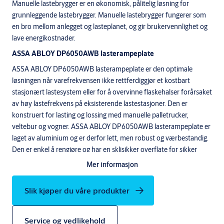
Manuelle lastebrygger er en økonomisk, pålitelig løsning for
grunnleggende lastebrygger. Manuelle lastebrygger fungerer som
en bro mellom anlegget og lasteplanet, og gir brukervennlighet og
lave energikostnader.
ASSA ABLOY DP6050AWB lasterampeplate
ASSA ABLOY DP6050AWB lasterampeplate er den optimale
løsningen når varefrekvensen ikke rettferdiggjør et kostbart
stasjonært lastesystem eller for å overvinne flaskehalser forårsaket
av høy lastefrekvens på eksisterende lastestasjoner. Den er
konstruert for lasting og lossing med manuelle palletrucker,
veltebur og vogner. ASSA ABLOY DP6050AWB lasterampeplate er
laget av aluminium og er derfor lett, men robust og værbestandig.
Den er enkel å rengjøre og har en sklisikker overflate for sikker
transport av gods.
Mer informasjon
Slik kjøper du våre produkter
Service og vedlikehold