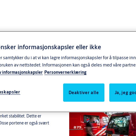
nsker informasjonskapsler eller ikke
samtykker du i at vi kan lagre informasjonskapsler for å tilpasse in
bruken av nettstedet. Informasjonen kan også deles med våre partne
port med
v informasjonskapsler
Personvernerklæring
nskapsler
Deaktiver alle
Ja, jeg g
tans. Lyset strømmer inn for å
ket stabilitet. Dette er
 Disse portene er også svært