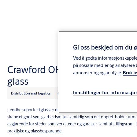
Gi oss beskjed om du ø
Ved å godta informasjonskapsler 
på sosiale medier og analysere 
Crawford OH1042F leddheise
annonsering og analyse.
Bruk a
glass
Innstillinger for informasjo
Distribution and logistics
Industry and manufacturing
Crawford
Leddheiseporter i glass er den ultimate kombinasjonen av style og subs
skape et godt synlig arbeidsmiljø, samtidig som det opprettholder utmer
avgjørende for steder som verksteder og garasjer, samt utstillingsrom.
praktiske og plassbesparende.