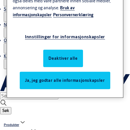
også deles med våre partnere innen sosiale medier,
annonsering og analyse.
Bruk av
Service
informasjonskapsler
Personvernerklæring
Nyheter & artikler
Innstillinger for informasjonskapsler
Om ASSA ABLOY Norway
Kontakt oss
Deaktiver alle
Ja, jeg godtar alle informasjonskapsler
Søk
Produkter