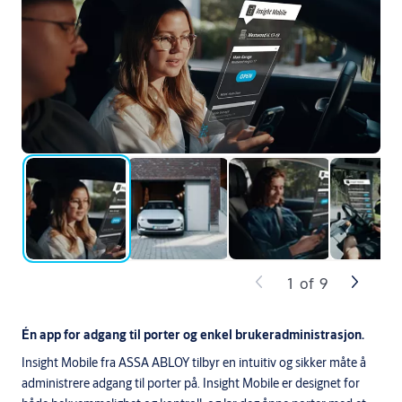
1
of
9
Én app for adgang til porter og enkel brukeradministrasjon.
Insight Mobile fra ASSA ABLOY tilbyr en intuitiv og sikker måte å
administrere adgang til porter på. Insight Mobile er designet for