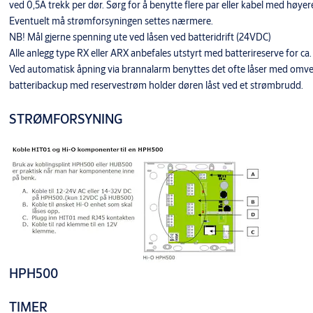
ved 0,5A trekk per dør. Sørg for å benytte flere par eller kabel med høye
Eventuelt må strømforsyningen settes nærmere.
NB! Mål gjerne spenning ute ved låsen ved batteridrift (24VDC)
Alle anlegg type RX eller ARX anbefales utstyrt med batterireserve for ca.
Ved automatisk åpning via brannalarm benyttes det ofte låser med omve
batteribackup med reservestrøm holder døren låst ved et strømbrudd.
STRØMFORSYNING
HPH500
TIMER