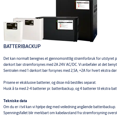
BATTERIBACKUP
Det kan normalt beregnes et gjennomsnittlig strømforbruk for utstyret pr
dørkort bør strømforsynes med 2A 24V AC/DC. Vi anbefaler at det benytt
Sentralen med 1 dørkort bør forsynes med 2,5A, +2A for hvert ekstra dør
Prisene er eksklusive batterier, og disse må bestilles separat.
Husk å ta med 2-4 batterier pr. batteribackup, og 4 batterier til ekstra bat
Tekniske data
Om du er i tvil kan vi hjelpe deg med veiledning angående batteribackup. B
Spenningsfallet blir merkbart om kabelavstand fra strømforsyning overst