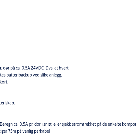
. dør på ca. 0,5A 24VDC. Dvs. at hvert
es batteribackup ved slike anlegg.
kort.
teriskap.
eregn ca. 0,5A pr. dør i snitt, eller sjekk strømtrekket på de enkelte kompo
iger 75m på vanlig parkabel