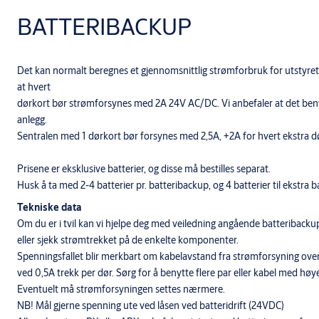
BATTERIBACKUP
Det kan normalt beregnes et gjennomsnittlig strømforbruk for utstyret 
at hvert
dørkort bør strømforsynes med 2A 24V AC/DC. Vi anbefaler at det beny
anlegg.
Sentralen med 1 dørkort bør forsynes med 2,5A, +2A for hvert ekstra d
Prisene er eksklusive batterier, og disse må bestilles separat.
Husk å ta med 2-4 batterier pr. batteribackup, og 4 batterier til ekstra b
Tekniske data
Om du er i tvil kan vi hjelpe deg med veiledning angående batteribackup. 
eller sjekk strømtrekket på de enkelte komponenter.
Spenningsfallet blir merkbart om kabelavstand fra strømforsyning over
ved 0,5A trekk per dør. Sørg for å benytte flere par eller kabel med høy
Eventuelt må strømforsyningen settes nærmere.
NB! Mål gjerne spenning ute ved låsen ved batteridrift (24VDC)