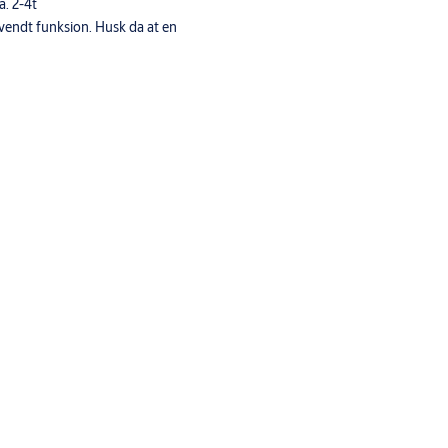
a. 2-4t
vendt funksjon. Husk da at en
tyret pr. dør på ca. 0,5A 24VDC. Dvs. at hvert
t benyttes batteribackup ved slike anlegg.
stra dørkort.