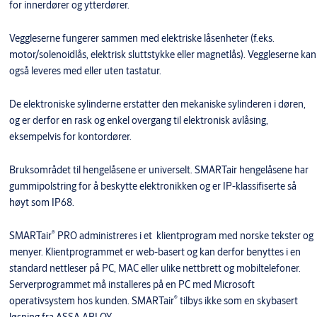
for innerdører og ytterdører.
Veggleserne fungerer sammen med elektriske låsenheter (f.eks.
motor/solenoidlås, elektrisk sluttstykke eller magnetlås). Veggleserne kan
også leveres med eller uten tastatur.
De elektroniske sylinderne erstatter den mekaniske sylinderen i døren,
og er derfor en rask og enkel overgang til elektronisk avlåsing,
eksempelvis for kontordører.
Bruksområdet til hengelåsene er universelt. SMARTair hengelåsene har
gummipolstring for å beskytte elektronikken og er IP-klassifiserte så
høyt som IP68.
®
SMARTair
PRO administreres i et klientprogram med norske tekster og
menyer. Klientprogrammet er web-basert og kan derfor benyttes i en
standard nettleser på PC, MAC eller ulike nettbrett og mobiltelefoner.
Serverprogrammet må installeres på en PC med Microsoft
®
operativsystem hos kunden. SMARTair
tilbys ikke som en skybasert