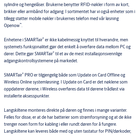
sylindre og hengelåser. Brukerne benytter RFID-nøkler i form av kort,
brikker eller armbånd for adgang. I sortimentet har vi også enheter som i
tillegg støtter mobile nøkler i brukernes telefon med vår løsning
™
Openow
.
®
Enhetene i SMARTair
er ikke kabelmessig knyttet til hverandre, men
systemets funksjonalitet gjør det enkelt å overføre data mellom PC og
®
dører. Dette gjør SMARTair
til et av de mest installasjonsvennlige
adgangskontrollsystemene på markedet.
®
SMARTair
PRO er tilgjengelig både som Update on Card Offline og
Wireless Online systemløsning. I Update on Card er det nøklene som
oppdaterer dørene, i Wireless overføres data til dørene trådløst via
installerte aksesspunkter.
Langskiltene monteres direkte på døren og finnes i mange varianter.
Felles for disse, er at de har batterier som strømforsyning og at de ikke
trenger noen form for kabling i eller rundt døren for å fungere.
Langskiltene kan leveres både med og uten tastatur for PIN/dørkoder,