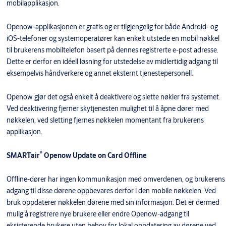
mobilapplikasjon.
Openow-applikasjonen er gratis og er tilgjengelig for både Android- og
iOS-telefoner og systemoperatører kan enkelt utstede en mobil nøkkel
til brukerens mobiltelefon basert på dennes registrerte e-post adresse.
Dette er derfor en idéell løsning for utstedelse av midlertidig adgang til
eksempelvis håndverkere og annet eksternt tjenestepersonell.
Openow gjør det også enkelt å deaktivere og slette nøkler fra systemet.
Ved deaktivering fjerner skytjenesten mulighet til å åpne dører med
nøkkelen, ved sletting fjernes nøkkelen momentant fra brukerens
applikasjon.
®
SMARTair
Openow Update on Card Offline
Offline-dører har ingen kommunikasjon med omverdenen, og brukerens
adgang til disse dørene oppbevares derfor i den mobile nøkkelen. Ved
bruk oppdaterer nøkkelen dørene med sin informasjon. Det er dermed
mulig å registrere nye brukere eller endre Openow-adgang til
eksisterende brukere uten behov for lokal oppdatering av dørene ved