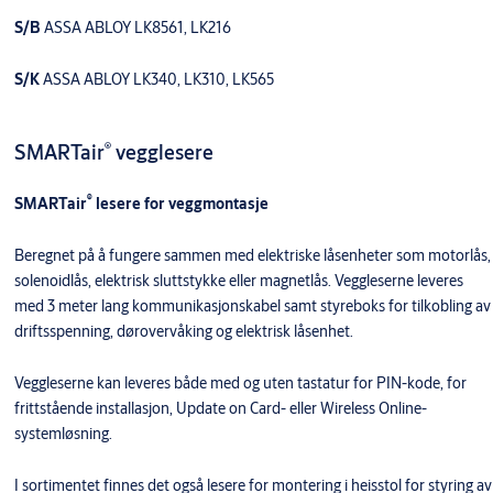
S/B
ASSA ABLOY LK8561, LK216
S/K
ASSA ABLOY LK340, LK310, LK565
®
SMARTair
vegglesere
®
SMARTair
lesere for veggmontasje
Beregnet på å fungere sammen med elektriske låsenheter som motorlås,
solenoidlås, elektrisk sluttstykke eller magnetlås. Veggleserne leveres
med 3 meter lang kommunikasjonskabel samt styreboks for tilkobling av
driftsspenning, dørovervåking og elektrisk låsenhet.
Veggleserne kan leveres både med og uten tastatur for PIN-kode, for
frittstående installasjon, Update on Card- eller Wireless Online-
systemløsning.
I sortimentet finnes det også lesere for montering i heisstol for styring av