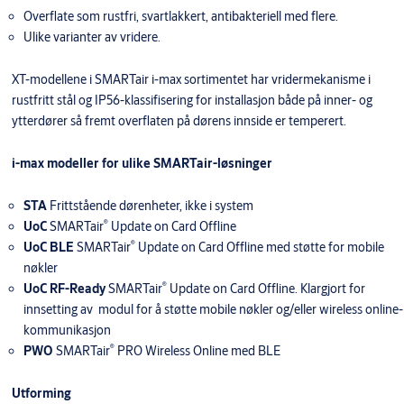
Overflate som rustfri, svartlakkert, antibakteriell med flere.
Ulike varianter av vridere.
XT-modellene i SMARTair i-max sortimentet har vridermekanisme i
rustfritt stål og IP56-klassifisering for installasjon både på inner- og
ytterdører så fremt overflaten på dørens innside er temperert.
i-max modeller for ulike SMARTair-løsninger
STA
Frittstående dørenheter, ikke i system
®
UoC
SMARTair
Update on Card Offline
®
UoC BLE
SMARTair
Update on Card Offline med støtte for mobile
nøkler
®
UoC RF-Ready
SMARTair
Update on Card Offline. Klargjort for
innsetting av modul for å støtte mobile nøkler og/eller wireless online-
kommunikasjon
®
PWO
SMARTair
PRO Wireless Online med BLE
Utforming