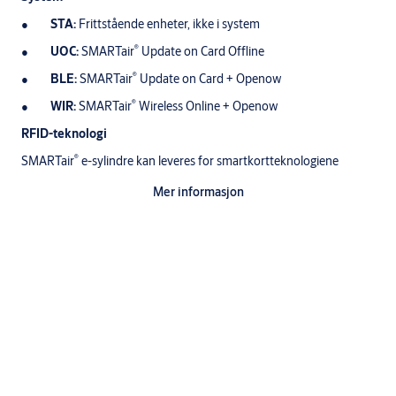
STA:
Frittstående enheter, ikke i system
®
UOC:
SMARTair
Update on Card Offline
®
BLE:
SMARTair
Update on Card + Openow
®
WIR:
SMARTair
Wireless Online + Openow
RFID-teknologi
®
SMARTair
e-sylindre kan leveres for smartkortteknologiene
MIFARE Classic eller DESFire.
Mer informasjon
Modellene BLE og WIR støtter vår Bluetooth-løsning Openow for
®
®
adgang med mobiltelefonen i SMARTair
PRO og SMARTair
HOTEL. Merk at funksjonaliteten krever et aktivt abonnement på
Openow-skytjenesten.
Utforming
SCAN:
For montasje på låskasser med skandinavisk standard
(SIS). Oval utførelse.
DIN:
For montasje på låskasser med europeisk DIN standard.
Dråpeformet utførelse.