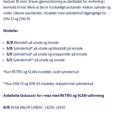
backset 35 mm). Krever gjennomboring av dørbladet for innfesting i
henhold til mal. Merk at det er forskjellige avstander mellom sylinder og
vrider i denne standarden, modeller med sylinderhull tilgjengelige for
DIN-72 og DIN-92.
Modeller
B/B
Blindskilt på utside og innside.
S/B
Sylinderhull* på utside og blindskilt på innside.
S/K
Sylinderhull* på utside og knappvrider på innside.
S/S
Sylinderhull** på utside og innside.
*Kun RETRO og SCAN-modeller, ovalt sylinderhull.
**Kun DIN-72 og DIN-92 modeller, dråpeformet sylinderhull.
Anbefalte låskasser for i-max med RETRO og SCAN-utforming
B/B
ASSA ABLOY LK8561 , LK216, LK510