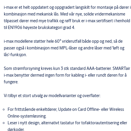
i-max er et helt oppdatert og oppgradert langskilt for montasje på dører i
kombinasjon med mekanisk lås. Med vår nye, solide vridermekanisme
tilpasset dører med mye trafikk og røff bruk er i-max sertifisert i henhold
til EN1906 høyeste brukskategori grad 4.
i-max modellene støtter hele 60° vriderutfall både opp og ned, så de
passer også i kombinasjon med MPL-låser og andre låser med 'løft og
lås'-funksjon.
Som strømforsyning kreves kun 3 stk standard AAA-batterier. SMARTair
i-max benytter dermed ingen form for kabling i- eller rundt døren for å
fungere.
Vi tilbyr et stort utvalg av modellvarianter og overflater:
For frittstående enkeltdører, Update on Card Offline- eller Wireless
Online-systemløsning.
Leser i nytt design, alternativt tastatur for tofaktorautentisering eller
dørkoder.