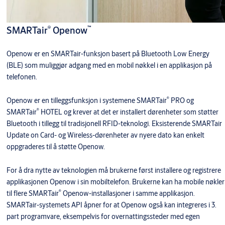
®
™
SMARTair
Openow
Openow er en SMARTair-funksjon basert på Bluetooth Low Energy
(BLE) som muliggjør adgang med en mobil nøkkel i en applikasjon på
telefonen.
®
Openow er en tilleggsfunksjon i systemene SMARTair
PRO og
®
SMARTair
HOTEL og krever at det er installert dørenheter som støtter
Bluetooth i tillegg til tradisjonell RFID-teknologi. Eksisterende SMARTair
Update on Card- og Wireless-dørenheter av nyere dato kan enkelt
oppgraderes til å støtte Openow.
For å dra nytte av teknologien må brukerne først installere og registrere
applikasjonen Openow i sin mobiltelefon. Brukerne kan ha mobile nøkler
®
til flere SMARTair
Openow-installasjoner i samme applikasjon.
SMARTair-systemets API åpner for at Openow også kan integreres i 3.
part programvare, eksempelvis for overnattingssteder med egen