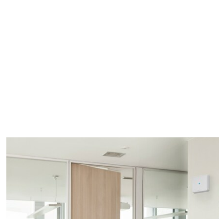
30mm Mi XT
SMARTair:
UOC BLE
Modell: DIN
Overflate:
RST
ID-
SMARTair E-sylinder
teknologi:
BLE DIN DBL 3030
6541423
MFC BLE
RUSTF SVT Mi XT
SMARTair:
UOC BLE
Modell: DIN
Overflate:
RST
ID-
SMARTair E-sylinder
teknologi:
BLE DIN KNP 3030
SNBB12X030E30TI
MFC BLE
RUSTF SVT Mi XT
SMARTair:
UOC BLE
Modell: DIN
SMARTair E-sylinder
PWO SCAN Oval
6511433
Rustfri/Svart MIFARE
IP56
SMARTair E-sylinder