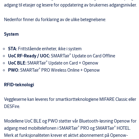
adgang til etasjer og lesere for oppdatering av brukernes adgangsnivåer.
Nedenfor finner du forklaring av de ulike betegnelsene:
System
STA:
Frittstående enheter, ikke i system
®
UoC RF-Ready / UOC:
SMARTair
Update on Card Offline
®
UoC BLE:
SMARTair
Update on Card + Openow
®
PWO:
SMARTair
PRO Wireless Online + Openow
RFID-teknologi
Veggleserne kan leveres for smartkortteknologiene MIFARE Classic eller
DESFire.
Modellene UoC BLE og PWO støtter vår Bluetooth-løsning Openow for
®
®
adgang med mobiltelefonen i SMARTair
PRO og SMARTair
HOTEL.
Merk at funksjonaliteten krever et aktivt abonnement på Openow-