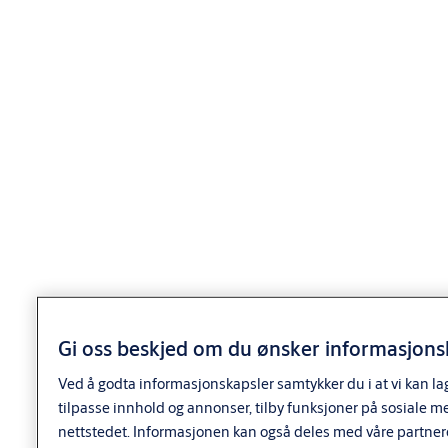
Utforming
SCAN:
For montasje på låskasser med skandinavisk standard
(SIS). Oval utførelse.
DIN:
For montasje på låskasser med europeisk DIN standard.
Dråpeformet utførelse.
XT
: IP56-klassifisert modell. Leveres både i SCAN og DIN-
utførelse. Temperaturområde -20 til +70 grader.
Nedlastinger
Datablad E-sylinder R4
Gi oss beskjed om du ønsker informasjonsk
Varianter
Ved å godta informasjonskapsler samtykker du i at vi kan la
tilpasse innhold og annonser, tilby funksjoner på sosiale m
nettstedet. Informasjonen kan også deles med våre partner
Produkt
Produkt-ID
Egenskaper