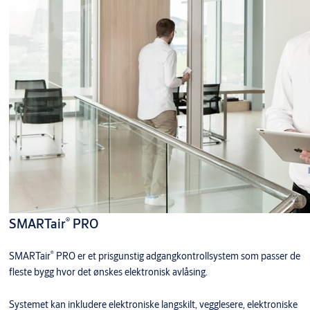
UOC SKAND RUSTF
SNCW52S030E10MI
HVT Mi
SMARTair E-Cylinder
Knop verktøy V2S (5 stk.
210370626E
per pakkke)
®
SMARTair
PRO
®
SMARTair
PRO er et prisgunstig adgangkontrollsystem som passer de
fleste bygg hvor det ønskes elektronisk avlåsing.
Systemet kan inkludere elektroniske langskilt, vegglesere, elektroniske