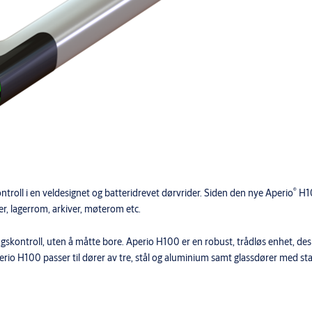
®
troll i en veldesignet og batteridrevet dørvrider. Siden den nye Aperio
H10
r, lagerrom, arkiver, møterom etc.
kontroll, uten å måtte bore. Aperio H100 er en robust, trådløs enhet, desi
rio H100 passer til dører av tre, stål og aluminium samt glassdører med st