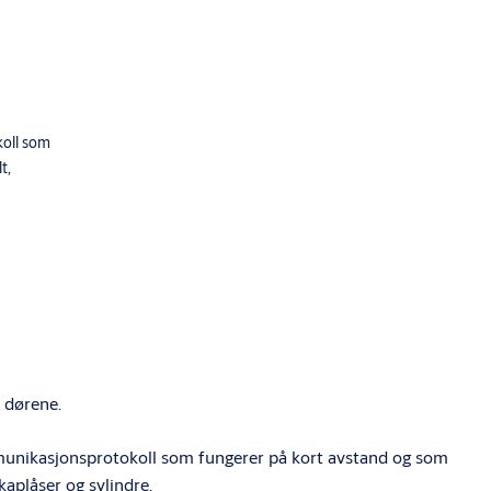
koll som
t,
 dørene.
ommunikasjonsprotokoll som fungerer på kort avstand og som
kaplåser og sylindre.