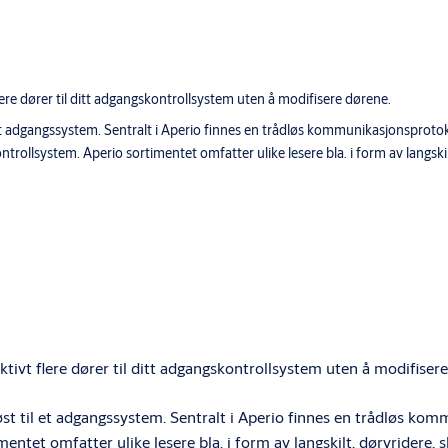
re dører til ditt adgangskontrollsystem uten å modifisere dørene.
 et adgangssystem. Sentralt i Aperio finnes en trådløs kommunikasjonsproto
trollsystem. Aperio sortimentet omfatter ulike lesere bla. i form av langskil
ivt flere dører til ditt adgangskontrollsystem uten å modifisere
øst til et adgangssystem. Sentralt i Aperio finnes en trådløs k
entet omfatter ulike lesere bla. i form av langskilt, dørvridere, s