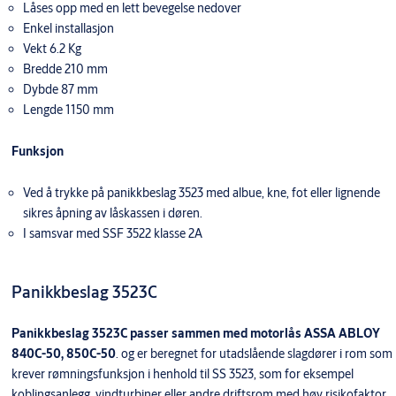
Låses opp med en lett bevegelse nedover
Enkel installasjon
Vekt 6.2 Kg
Bredde 210 mm
Dybde 87 mm
Lengde 1150 mm
Funksjon
Ved å trykke på panikkbeslag 3523 med albue, kne, fot eller lignende
sikres åpning av låskassen i døren.
I samsvar med SSF 3522 klasse 2A
Panikkbeslag 3523C
Panikkbeslag 3523C passer sammen med motorlås ASSA ABLOY
840C-50, 850C-50
. og er beregnet for utadslående slagdører i rom som
krever rømningsfunksjon i henhold til SS 3523, som for eksempel
koblingsanlegg, vindturbiner eller andre driftsrom med høy risikofaktor.