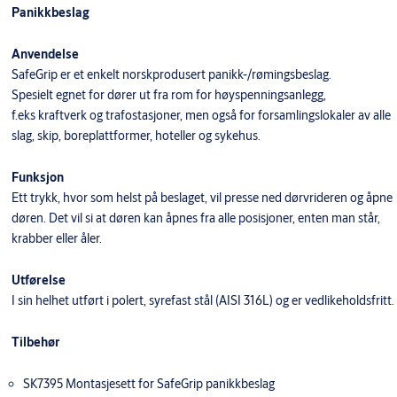
Panikkbeslag
Anvendelse
SafeGrip er et enkelt norskprodusert panikk-/rømingsbeslag.
Spesielt egnet for dører ut fra rom for høyspenningsanlegg,
f.eks kraftverk og trafostasjoner, men også for forsamlingslokaler av alle
slag, skip, boreplattformer, hoteller og sykehus.
Funksjon
Ett trykk, hvor som helst på beslaget, vil presse ned dørvrideren og åpne
døren. Det vil si at døren kan åpnes fra alle posisjoner, enten man står,
krabber eller åler.
Utførelse
I sin helhet utført i polert, syrefast stål (AISI 316L) og er vedlikeholdsfritt.
Tilbehør
SK7395 Montasjesett for SafeGrip panikkbeslag