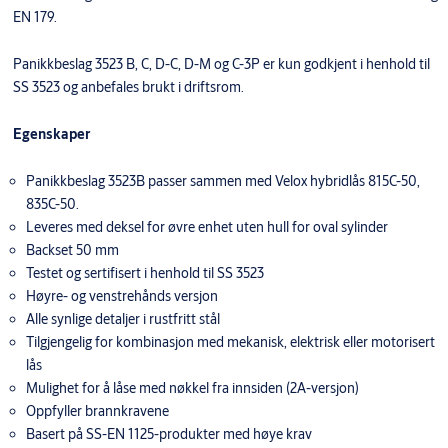
EN 179.
Panikkbeslag 3523 B, C, D-C, D-M og C-3P er kun godkjent i henhold til
SS 3523 og anbefales brukt i driftsrom.
Egenskaper
Panikkbeslag 3523B passer sammen med Velox hybridlås 815C-50,
835C-50.
Leveres med deksel for øvre enhet uten hull for oval sylinder
Backset 50 mm
Testet og sertifisert i henhold til SS 3523
Høyre- og venstrehånds versjon
Alle synlige detaljer i rustfritt stål
Tilgjengelig for kombinasjon med mekanisk, elektrisk eller motorisert
lås
Mulighet for å låse med nøkkel fra innsiden (2A-versjon)
Oppfyller brannkravene
Basert på SS-EN 1125-produkter med høye krav