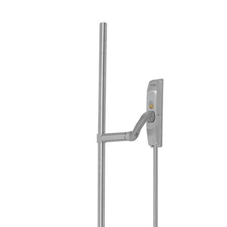
Installasjonsveiledning ASSA1130-50-70
EPD-dokument
Varianter
Produkt
Produkt-ID
PANIKKBESLAG 1130 RF
209779350031
SK1130/1130:1 BAKRE KÅPE, LØS
360077100031
SK1130/1130:1 TRYKKSTANG 1150
813849100031