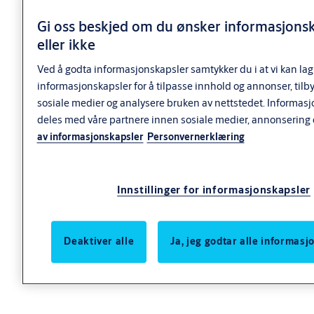
Leveres i vendbar høyre- eller venstre slagretning.
Gi oss beskjed om du ønsker informasjons
Panikkbeslag 1130 leveres uten låskasse, som må bestilles
eller ikke
separat
Kan kombineres med ASSA ABLOYs smalprofilsortiment S4
Ved å godta informasjonskapsler samtykker du i at vi kan lag
for dørens utside med kombinasjon av låskasse med backset
informasjonskapsler for å tilpasse innhold og annonser, tilb
35mm
sosiale medier og analysere bruken av nettstedet. Informas
deles med våre partnere innen sosiale medier, annonsering 
av informasjonskapsler
Personvernerklæring
Montasjebegrensning
Max. Bredde 1300mm
Innstillinger for informasjonskapsler
Funksjon
Deaktiver alle
Ja, jeg godtar alle informas
Funksjon
Døren kan alltid åpnes fra innsiden med panikkbeslaget.
Med sylinder montert er passasje med nøkkel mulig fra inn-