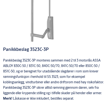
Panikkbeslag 3523C-3P
Panikkbeslag 3523C-3P monteres sammen med 2 til 3 motorlås ASSA
ABLOY 830C-50 / 831C-50, 840C-50/70, 841C-50/70 eller 850C-50 /
851C-50, og er beregnet for utadslående slagdører i rom som krever
rømningsfunksjon i henhold til SS 3523, som for eksempel
koblingsanlegg, vindturbiner eller andre driftsrom med høy risikofaktor.
Panikkbeslag 3523C-3P sikrer alltid rømning gjennom døren, selv fra
liggende eller krypende stilling og i tilfelle skader på hender eller armer.
Merk!
Låskasse er ikke inkludert, bestilles separat.