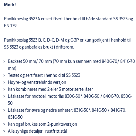
Merk!
Panikkbeslag 3523A er sertifisert i henhold til både standard SS 3523 og
EN 179.
Panikkbeslag 3523 B, C, D-C, D-M og C-3P er kun godkjent i henhold til
SS 3523 og anbefales brukt i driftsrom.
Backset 50 mm/ 70 mm (70 mm kun sammen med 840C-70/ 841C-70
mm)
Testet og sertifisert i henhold til SS 3523
Høyre- og venstrehånds versjon
Kan kombineres med 2 eller 3 motoriserte låser
Låskasse for midtdel: motorlås 830C-50*, 840C-50 / 840C-70, 850C-
50
Låskasse for øvre og nedre enheter: 831C-50*, 841C-50 / 841C-70,
851C-50
Kan også brukes som 2-punktsversjon
Alle synlige detaljer i rustfritt stål