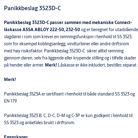
Panikkbeslag 3523D-C
Panikkbeslag 3523D-C passer sammen med mekaniske Connect-
låskasse ASSA ABLOY 222-50, 232-50
og er beregnet for utadslående
slagdører i rom som krever en rømningsfunksjon i henhold til SS 3523,
som for eksempel koblingsanlegg, vindturbiner eller andre driftsrom
med høy risikofaktor. Panikkbeslag 3523D-C sikrer alltid rømning
gjennom døren, selv fra liggende eller krypende stilling og i tilfelle skader
på hender eller armer.
Merk!
Låskasse er ikke inkludert, bestilles separat.
Merk!
Panikkbeslag 3523A er sertifisert i henhold til både standard SS 3523 og
EN 179.
Panikkbeslag 3523 B, C, D-C, D-M og C-3P er kun godkjent i henhold til
SS 3523 og anbefales brukt i driftsrom.
Egenskaper