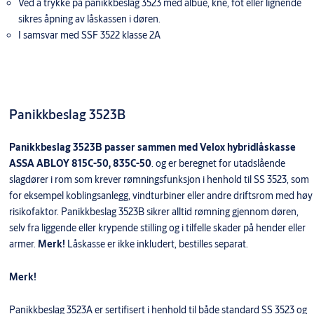
Ved å trykke på panikkbeslag 3523 med albue, kne, fot eller lignende
sikres åpning av låskassen i døren.
I samsvar med SSF 3522 klasse 2A
Panikkbeslag 3523B
Panikkbeslag 3523B passer sammen med Velox hybridlåskasse
ASSA ABLOY 815C-50, 835C-50
. og er beregnet for utadslående
slagdører i rom som krever rømningsfunksjon i henhold til SS 3523, som
for eksempel koblingsanlegg, vindturbiner eller andre driftsrom med høy
risikofaktor. Panikkbeslag 3523B sikrer alltid rømning gjennom døren,
selv fra liggende eller krypende stilling og i tilfelle skader på hender eller
armer.
Merk!
Låskasse er
ikke inkludert, bestilles separat.
Merk!
Panikkbeslag 3523A er sertifisert i henhold til både standard SS 3523 og